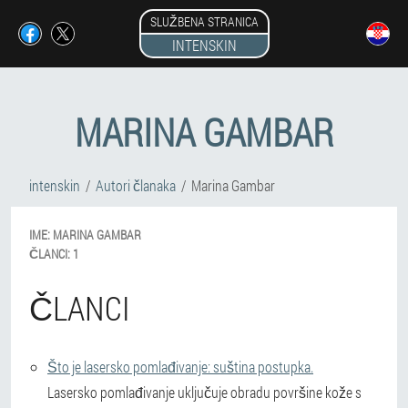
SLUŽBENA STRANICA
INTENSKIN
MARINA GAMBAR
intenskin
Autori članaka
Marina Gambar
IME:
MARINA
GAMBAR
ČLANCI:
1
ČLANCI
Što je lasersko pomlađivanje: suština postupka.
Lasersko pomlađivanje uključuje obradu površine kože s