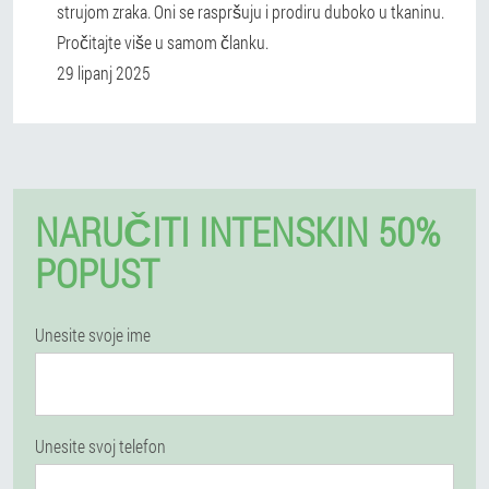
strujom zraka. Oni se raspršuju i prodiru duboko u tkaninu.
Pročitajte više u samom članku.
29 lipanj 2025
NARUČITI INTENSKIN 50%
POPUST
Unesite svoje ime
Unesite svoj telefon