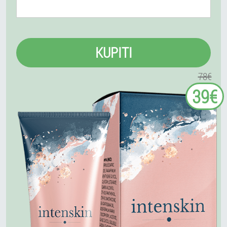
KUPITI
78€
39€