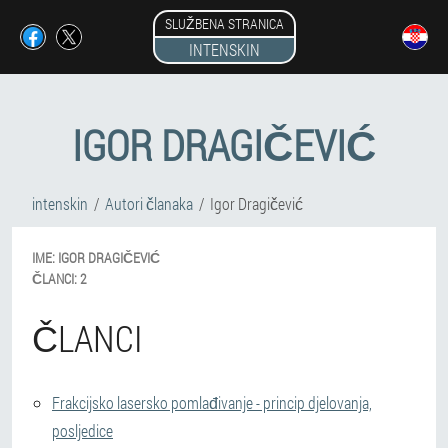
SLUŽBENA STRANICA
INTENSKIN
IGOR DRAGIČEVIĆ
intenskin
Autori članaka
Igor Dragičević
IME:
IGOR
DRAGIČEVIĆ
ČLANCI:
2
ČLANCI
Frakcijsko lasersko pomlađivanje - princip djelovanja,
posljedice