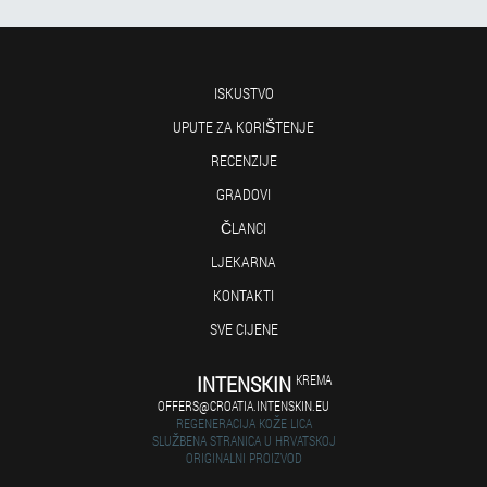
ISKUSTVO
UPUTE ZA KORIŠTENJE
RECENZIJE
GRADOVI
ČLANCI
LJEKARNA
KONTAKTI
SVE CIJENE
INTENSKIN
KREMA
OFFERS@CROATIA.INTENSKIN.EU
REGENERACIJA KOŽE LICA
SLUŽBENA STRANICA U HRVATSKOJ
ORIGINALNI PROIZVOD