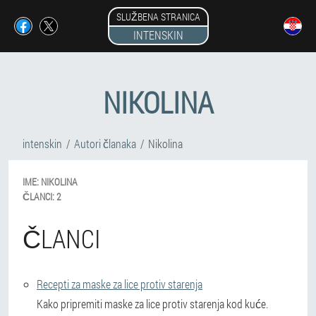
SLUŽBENA STRANICA
INTENSKIN
NIKOLINA
intenskin
Autori članaka
Nikolina
IME:
NIKOLINA
ČLANCI:
2
ČLANCI
Recepti za maske za lice protiv starenja
Kako pripremiti maske za lice protiv starenja kod kuće.