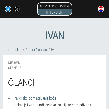
SLUŽBENA STRANICA
INTENSKIN
IVAN
intenskin
Autori članaka
Ivan
IME:
IVAN
ČLANCI:
2
ČLANCI
Frakcijsko pomlađivanje kože
Indikacije i kontraindikacije za frakcijsko pomlađivanje.