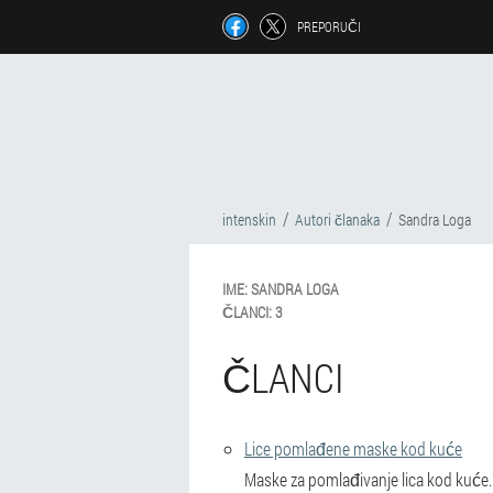
PREPORUČI
intenskin
Autori članaka
Sandra Loga
IME:
SANDRA
LOGA
ČLANCI:
3
ČLANCI
Lice pomlađene maske kod kuće
Maske za pomlađivanje lica kod kuće.