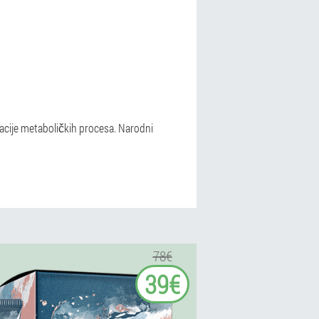
acije metaboličkih procesa. Narodni
78€
39€