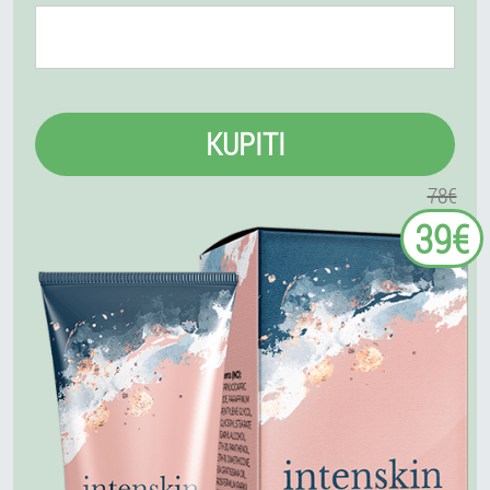
KUPITI
78€
39€