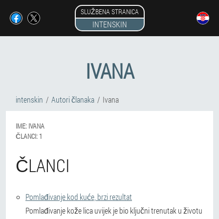
SLUŽBENA STRANICA
INTENSKIN
IVANA
intenskin
Autori članaka
Ivana
IME:
IVANA
ČLANCI:
1
ČLANCI
Pomlađivanje kod kuće, brzi rezultat
Pomlađivanje kože lica uvijek je bio ključni trenutak u životu