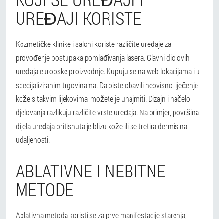
UREĐAJI KORISTE
Kozmetičke klinike i saloni koriste različite uređaje za
provođenje postupaka pomlađivanja lasera.
Glavni dio ovih
uređaja europske proizvodnje. Kupuju se na web lokacijama i u
specijaliziranim trgovinama. Da biste obavili neovisno liječenje
kože s takvim lijekovima, možete je unajmiti.
Dizajn i načelo
djelovanja razlikuju različite vrste uređaja. Na primjer, površina
dijela uređaja pritisnuta je blizu kože ili se tretira dermis na
udaljenosti.
ABLATIVNE I NEBITNE
METODE
Ablativna metoda koristi se za prve manifestacije starenja,