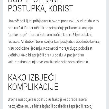
POSTUPKA, KORIST
Unatoč boli, ljudi pribjegavaju ovom postupku, budući da je to
nehirurški. Dobar učinak se primjećuje prilikom uklanjanja
"guske noge" - bora u kutovima očiju, kao i ožiljke od akni,
rozacea.
Ali duboki bore, ožiljci, kao posljedice upotrebe lasera,
nisu podložne liječenju.
Kozmetici moraju dugo poboljšati
vještinu kako bi spriječili brak u poslu. A pacijenti su
zainteresirani za njihove kvalifikacije prije pomlađivanja.
KAKO IZBJEĆI
KOMPLIKACIJE
Brojne nuspojave u postupku frakcijske obrade lasera
neizbježne su. Da biste izgladili posljedice i spriječili razvoj