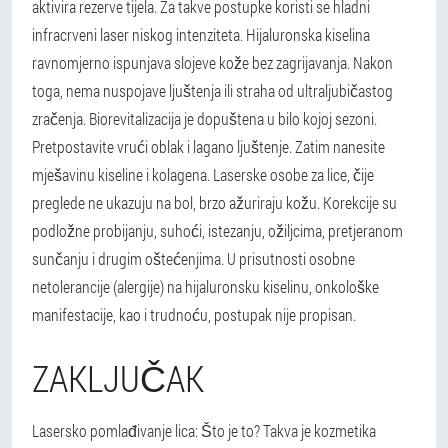
aktivira rezerve tijela.
Za takve postupke koristi se hladni
infracrveni laser niskog intenziteta. Hijaluronska kiselina
ravnomjerno ispunjava slojeve kože bez zagrijavanja. Nakon
toga, nema nuspojave ljuštenja ili straha od ultraljubičastog
zračenja.
Biorevitalizacija je dopuštena u bilo kojoj sezoni.
Pretpostavite vrući oblak i lagano ljuštenje. Zatim nanesite
mješavinu kiseline i kolagena.
Laserske osobe za lice, čije
preglede ne ukazuju na bol, brzo ažuriraju kožu. Korekcije su
podložne probijanju, suhoći, istezanju, ožiljcima, pretjeranom
sunčanju i drugim oštećenjima. U prisutnosti osobne
netolerancije (alergije) na hijaluronsku kiselinu, onkološke
manifestacije, kao i trudnoću, postupak nije propisan.
ZAKLJUČAK
Lasersko pomlađivanje lica: Što je to? Takva je kozmetika