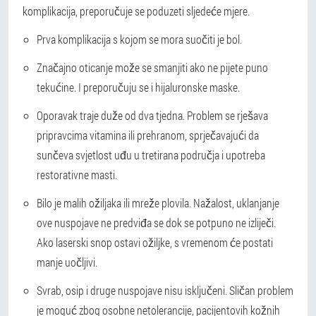
komplikacija, preporučuje se poduzeti sljedeće mjere.
Prva komplikacija s kojom se mora suočiti je bol.
Značajno oticanje može se smanjiti ako ne pijete puno
tekućine. I preporučuju se i hijaluronske maske.
Oporavak traje duže od dva tjedna. Problem se rješava
pripravcima vitamina ili prehranom, sprječavajući da
sunčeva svjetlost uđu u tretirana područja i upotreba
restorativne masti.
Bilo je malih ožiljaka ili mreže plovila. Nažalost, uklanjanje
ove nuspojave ne predviđa se dok se potpuno ne izliječi.
Ako laserski snop ostavi ožiljke, s vremenom će postati
manje uočljivi.
Svrab, osip i druge nuspojave nisu isključeni. Sličan problem
je moguć zbog osobne netolerancije, pacijentovih kožnih