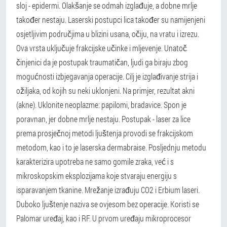
sloj - epidermi. Olakšanje se odmah izglađuje, a dobne mrlje
također nestaju. Laserski postupci lica također su namijenjeni
osjetljivim područjima u blizini usana, očiju, na vratu i izrezu.
Ova vrsta uključuje frakcijske učinke i mljevenje. Unatoč
činjenici da je postupak traumatičan, ljudi ga biraju zbog
mogućnosti izbjegavanja operacije.
Cilj je izglađivanje strija i
ožiljaka, od kojih su neki uklonjeni. Na primjer, rezultat akni
(akne). Uklonite neoplazme: papilomi, bradavice. Spon je
poravnan, jer dobne mrlje nestaju.
Postupak - laser za lice
prema prosječnoj metodi ljuštenja provodi se frakcijskom
metodom, kao i to je laserska dermabraise. Posljednju metodu
karakterizira upotreba ne samo gomile zraka, već i s
mikroskopskim eksplozijama koje stvaraju energiju s
isparavanjem tkanine. Mrežanje izrađuju CO2 i Erbium laseri.
Duboko ljuštenje naziva se ovjesom bez operacije. Koristi se
Palomar uređaj, kao i RF. U prvom uređaju mikroprocesor