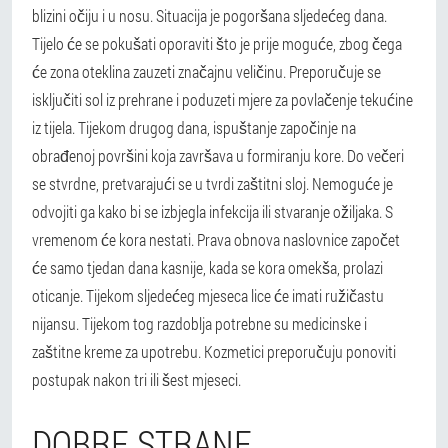
blizini očiju i u nosu. Situacija je pogoršana sljedećeg dana.
Tijelo će se pokušati oporaviti što je prije moguće, zbog čega
će zona oteklina zauzeti značajnu veličinu.
Preporučuje se
isključiti sol iz prehrane i poduzeti mjere za povlačenje tekućine
iz tijela.
Tijekom drugog dana, ispuštanje započinje na
obrađenoj površini koja završava u formiranju kore. Do večeri
se stvrdne, pretvarajući se u tvrdi zaštitni sloj. Nemoguće je
odvojiti ga kako bi se izbjegla infekcija ili stvaranje ožiljaka.
S
vremenom će kora nestati. Prava obnova naslovnice započet
će samo tjedan dana kasnije, kada se kora omekša, prolazi
oticanje. Tijekom sljedećeg mjeseca lice će imati ružičastu
nijansu. Tijekom tog razdoblja potrebne su medicinske i
zaštitne kreme za upotrebu. Kozmetici preporučuju ponoviti
postupak nakon tri ili šest mjeseci.
DOBRE STRANE