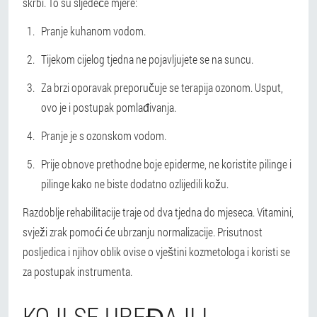
skrbi.
To su sljedeće mjere:
Pranje kuhanom vodom.
Tijekom cijelog tjedna ne pojavljujete se na suncu.
Za brzi oporavak preporučuje se terapija ozonom. Usput,
ovo je i postupak pomlađivanja.
Pranje je s ozonskom vodom.
Prije obnove prethodne boje epiderme, ne koristite pilinge i
pilinge kako ne biste dodatno ozlijedili kožu.
Razdoblje rehabilitacije traje od dva tjedna do mjeseca. Vitamini,
svježi zrak pomoći će ubrzanju normalizacije. Prisutnost
posljedica i njihov oblik ovise o vještini kozmetologa i koristi se
za postupak instrumenta.
KOJI SE UREĐAJI I