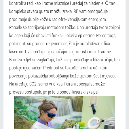
kontrolira rad, kao i razne mlaznice i uređaj za hlađenje. Čitav
kompleks stvara gustu mrežu zraka. RF vam omogućuje
prodiranje dublje kože s radiofrekvencijskom energijom.
Parcele se zagrijavaju metodom točke.
Oba uređaja tvore zbijeni
kolagen koji će obavljati funkciju okvira epiderme. Pored toga,
pokrenuti su procesi regeneracije, što je pomlađivanje lica
laserom. Ovi uređaji daju značajnu sigurnost i male traume.
Bore za reljef se zaglađuju, koža se pomlađuje u blizini očiju, ten
postaje ujednačen.
Prednost se također smatra učinkom
povećanja pokazatelja poboljšanja kože tijekom šest mjeseci.
Na uređaju CO2, samo vrlo kvalificirani specijalist može
provesti postupak, jer je to u osnovi laserski skalpel.