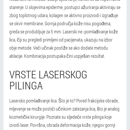
starenje. U slojevima epiderme, postupci ažuriranja aktiviraju se
zbog toplotnog udara, kolagen se aktivno proizvodi i izgrađuje
se okvir membrane. Gornja područja kože nisu pogođena,
greda se produbljuje za 5 mm.
Laserski ne -pomlađivanje kože
lica, čiji su pregledi primljeni od pacijenata, ukazuju na izbor
obje metode. Veći učinak postiže se ako dodate metodu
ablacije. Kombinacija postupaka čini uspješan rezultat.
VRSTE LASERSKOG
PILINGA
Lasersko pomlađivanje lica: Što je to? Pored frakcijske obrade,
mljevenje se može postići učinkom zatezanja lica, što je analog
kozmetičke kirurgije. Poznate su sljedeće vrste pilinga koje
izvodi laser.
Površna, obrada deformacija kože, njegov gornji