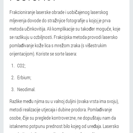
Frakcioniranje laserske obrade i uobičajenog laserskog
mljevenja dovode do stražnjice fotografije u kojoj je prva
metoda učinkovitija. Ali komplikacije su također moguće, koje
se razlikuju u ozbiljnosti.
Frakcijska metoda provodi lasersko
pomlađivanje kože lica s mrežom zraka (s višestrukim
orijentacijom).
Koriste se sorte lasera:
CO2;
Erbium;
Neodimal.
Razlike među njima su u valnoj duljini (svaka vrsta ima svoju),
metodi realizacije utjecaja i dubine prodora. Pomlađivanje
osobe, čije su preglede kontroverzne, ne dopuštaju nam da
istaknemo potpunu prednost bilo kojeg od uređaja.
Lasersko