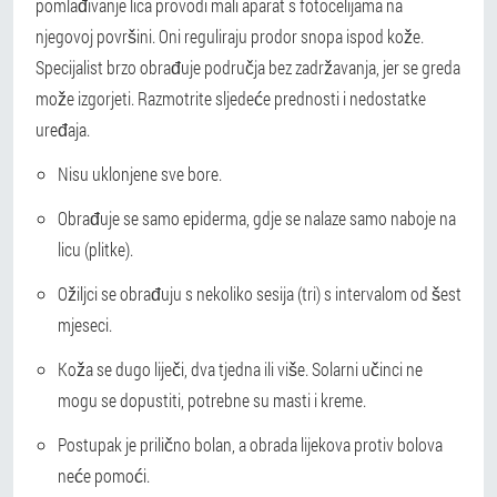
pomlađivanje lica provodi mali aparat s fotocelijama na
njegovoj površini. Oni reguliraju prodor snopa ispod kože.
Specijalist brzo obrađuje područja bez zadržavanja, jer se greda
može izgorjeti. Razmotrite sljedeće prednosti i nedostatke
uređaja.
Nisu uklonjene sve bore.
Obrađuje se samo epiderma, gdje se nalaze samo naboje na
licu (plitke).
Ožiljci se obrađuju s nekoliko sesija (tri) s intervalom od šest
mjeseci.
Koža se dugo liječi, dva tjedna ili više. Solarni učinci ne
mogu se dopustiti, potrebne su masti i kreme.
Postupak je prilično bolan, a obrada lijekova protiv bolova
neće pomoći.