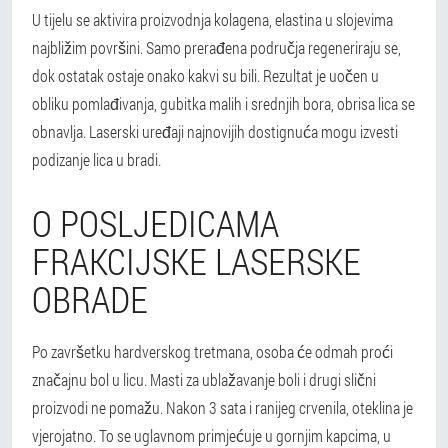
U tijelu se aktivira proizvodnja kolagena, elastina u slojevima
najbližim površini. Samo prerađena područja regeneriraju se,
dok ostatak ostaje onako kakvi su bili. Rezultat je uočen u
obliku pomlađivanja, gubitka malih i srednjih bora, obrisa lica se
obnavlja.
Laserski uređaji najnovijih dostignuća mogu izvesti
podizanje lica u bradi.
O POSLJEDICAMA
FRAKCIJSKE LASERSKE
OBRADE
Po završetku hardverskog tretmana, osoba će odmah proći
značajnu bol u licu. Masti za ublažavanje boli i drugi slični
proizvodi ne pomažu. Nakon 3 sata i ranijeg crvenila, oteklina je
vjerojatno. To se uglavnom primjećuje u gornjim kapcima, u