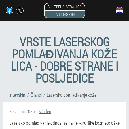
SLUŽBENA STRANICA
INTENSKIN
VRSTE LASERSKOG
POMLAĐIVANJA KOŽE
LICA - DOBRE STRANE I
POSLJEDICE
intenskin
Članci
Lasersko pomlađivanje kože
2 svibanj 2025
Mladen
Lasersko pomlađivanje odnosi se na ne -kirurške kozmetološke