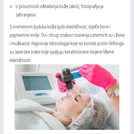
U prisutnosti oštećenja kože (akni), fotografija je
zabranjena.
S vremenom ljudska koža gubi elastičnost, stječe bore i
pigmentne mrlje. Ovi i drugi znakovi starenja uznemirili su i žene
i muškarce. Najnovije tehnologije koje se koriste protiv Wiltinga
su laserske zrake koje spaljuju keratinizirane slojeve lišene
elastičnosti.