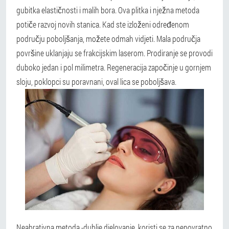
gubitka elastičnosti i malih bora.
Ova plitka i nježna metoda
potiče razvoj novih stanica.
Kad ste izloženi određenom
području poboljšanja, možete odmah vidjeti. Mala područja
površine uklanjaju se frakcijskim laserom.
Prodiranje se provodi
duboko jedan i pol milimetra. Regeneracija započinje u gornjem
sloju, poklopci su poravnani, oval lica se poboljšava.
Neabrativna metoda -dublje djelovanje, koristi se za nepovratno