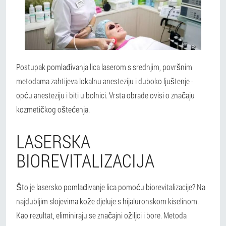
Postupak pomlađivanja lica laserom s srednjim, površnim
metodama zahtijeva lokalnu anesteziju i duboko ljuštenje -
opću anesteziju i biti u bolnici.
Vrsta obrade ovisi o značaju
kozmetičkog oštećenja.
LASERSKA
BIOREVITALIZACIJA
Što je lasersko pomlađivanje lica pomoću biorevitalizacije? Na
najdubljim slojevima kože djeluje s hijaluronskom kiselinom.
Kao rezultat, eliminiraju se značajni ožiljci i bore. Metoda