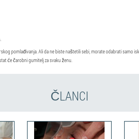
.
erskog pomlađivanja. Ali da ne biste naštetili sebi, morate odabrati samo isk
tat će čarobni gumitelj za svaku ženu.
ČLANCI