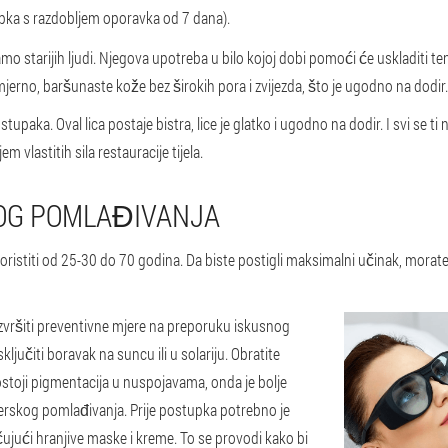
pka s razdobljem oporavka od 7 dana).
o starijih ljudi. Njegova upotreba u bilo kojoj dobi pomoći će uskladiti te
erno, baršunaste kože bez širokih pora i zvijezda, što je ugodno na dodir.
aka. Oval lica postaje bistra, lice je glatko i ugodno na dodir. I svi se ti 
em vlastitih sila restauracije tijela.
OG POMLAĐIVANJA
ristiti od 25-30 do 70 godina. Da biste postigli maksimalni učinak, morate
izvršiti preventivne mjere na preporuku iskusnog
ljučiti boravak na suncu ili u solariju. Obratite
stoji pigmentacija u nuspojavama, onda je bolje
 laserskog pomlađivanja. Prije postupka potrebno je
čujući hranjive maske i kreme. To se provodi kako bi