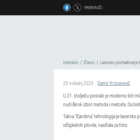
PREPORUČI
intenskin
Članci
Lasersko pomlađivanje k
26 svibanj 2025
Damir Krznarević
U 21. stoljeću postalo je moderno biti m
nudi širok izbor metoda i metoda. Da biste
Takva "čarobna" tehnologija je lasersko p
očiglednih plovila, naočala za foto.