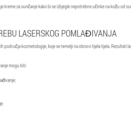
je kreme za sunčanje kako bi se izbjegle nepotrebne učinke na kožu od sun
TREBU LASERSKOG POMLAĐIVANJA
h područja kozmetologije, koje se temelji na obnovi tijela tijela. Rezultati
vanje mogu biti:
ađivanje;
e;