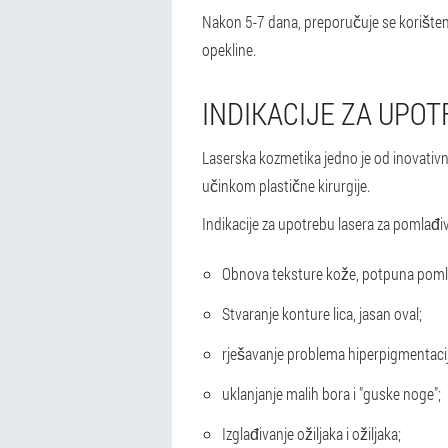
Nakon 5-7 dana, preporučuje se korišten
opekline.
INDIKACIJE ZA UPO
Laserska kozmetika jedno je od inovativni
učinkom plastične kirurgije.
Indikacije za upotrebu lasera za pomlađi
Obnova teksture kože, potpuna poml
Stvaranje konture lica, jasan oval;
rješavanje problema hiperpigmentacij
uklanjanje malih bora i "guske noge";
Izglađivanje ožiljaka i ožiljaka;