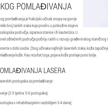
SKOG POMLAĐIVANJA
g pomlađivanja je frakcijski učinak snopa na gornje
 veliki broj tankih zraka koje prodiru u potkožne slojeve
skopska područja, isparava stanice i ih kauterizira. U
ed oštećenih područja počinju raditi u razvoju građevinskog staničnog mat
ente s dobi osobe. Zbog učinaka najfinijih laserskih zraka, koža započinj
mlađivanja kože. Kao rezultat toga, pojava kože postaje puno bolja.
POMLAĐIVANJA LASERA
aserskih postupaka za pomlađivanje:
nje (2-3 tjedna: 5-6 postupaka);
postupka s rehabilitacijskim razdobljem 3-4 dana);