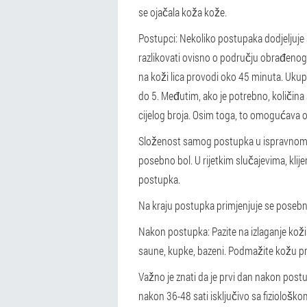
se ojačala koža kože.
Postupci: Nekoliko postupaka dodjeljuje 
razlikovati ovisno o području obrađenog
na koži lica provodi oko 45 minuta. Ukupni
do 5. Međutim, ako je potrebno, količin
cijelog broja. Osim toga, to omogućava o
Složenost samog postupka u ispravnom ok
posebno bol. U rijetkim slučajevima, klij
postupka.
Na kraju postupka primjenjuje se posebn
Nakon postupka: Pazite na izlaganje koži 
saune, kupke, bazeni. Podmažite kožu prot
Važno je znati da je prvi dan nakon post
nakon 36-48 sati isključivo sa fiziološk