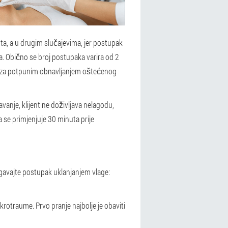
ta, a u drugim slučajevima, jer postupak
nta. Obično se broj postupaka varira od 2
om za potpunim obnavljanjem oštećenog
anje, klijent ne doživljava nelagodu,
 se primjenjuje 30 minuta prije
jegavajte postupak uklanjanjem vlage:
rotraume. Prvo pranje najbolje je obaviti