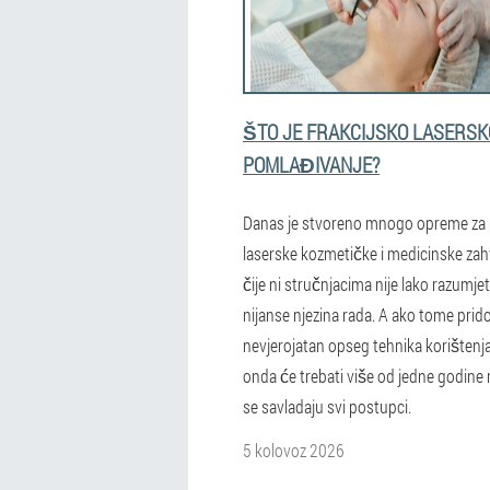
ŠTO JE FRAKCIJSKO LASERSK
POMLAĐIVANJE?
Danas je stvoreno mnogo opreme za
laserske kozmetičke i medicinske zah
čije ni stručnjacima nije lako razumjet
nijanse njezina rada. A ako tome pri
nevjerojatan opseg tehnika korištenja
onda će trebati više od jedne godine 
se savladaju svi postupci.
5 kolovoz 2026