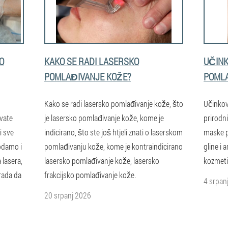
O
KAKO SE RADI LASERSKO
UČINK
POMLAĐIVANJE KOŽE?
POMLA
Kako se radi lasersko pomlađivanje kože, što
Učinkovi
vate
je lasersko pomlađivanje kože, kome je
prirodni
i sve
indicirano, što ste još htjeli znati o laserskom
maske p
dodamo i
pomlađivanju kože, kome je kontraindicirano
gline i 
 lasera,
lasersko pomlađivanje kože, lasersko
kozmeti
rada da
frakcijsko pomlađivanje kože.
4 srpan
20 srpanj 2026