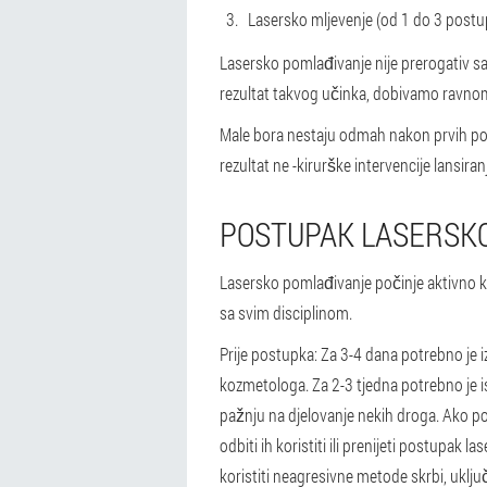
Lasersko mljevenje (od 1 do 3 postu
Lasersko pomlađivanje nije prerogativ sam
rezultat takvog učinka, dobivamo ravnomj
Male bora nestaju odmah nakon prvih postup
rezultat ne -kirurške intervencije lansiranj
POSTUPAK LASERSK
Lasersko pomlađivanje počinje aktivno ko
sa svim disciplinom.
Prije postupka: Za 3-4 dana potrebno je 
kozmetologa. Za 2-3 tjedna potrebno je isk
pažnju na djelovanje nekih droga. Ako po
odbiti ih koristiti ili prenijeti postupak
koristiti neagresivne metode skrbi, uklju