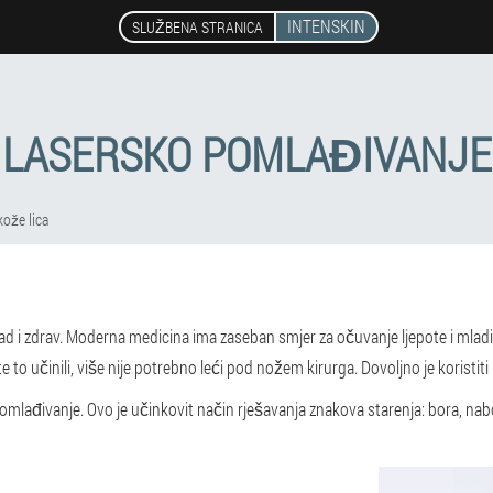
INTENSKIN
SLUŽBENA STRANICA
LASERSKO POMLAĐIVANJE
ože lica
lad i zdrav. Moderna medicina ima zaseban smjer za očuvanje ljepote i mlad
 to učinili, više nije potrebno leći pod nožem kirurga. Dovoljno je koristit
omlađivanje. Ovo je učinkovit način rješavanja znakova starenja: bora, nab