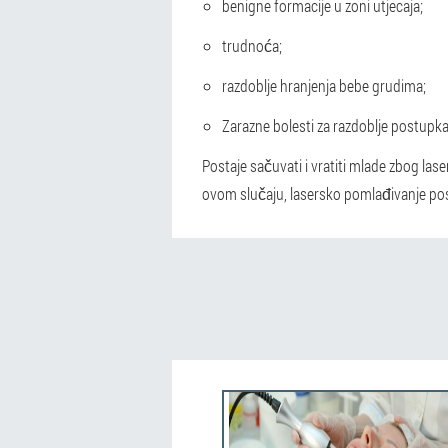
benigne formacije u zoni utjecaja;
trudnoća;
razdoblje hranjenja bebe grudima;
Zarazne bolesti za razdoblje postupka
Postaje sačuvati i vratiti mlade zbog las
ovom slučaju, lasersko pomlađivanje pos