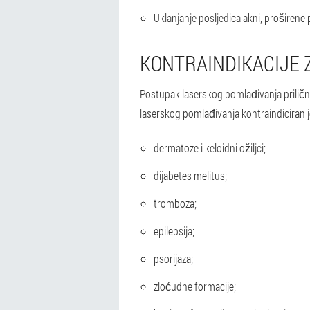
Uklanjanje posljedica akni, proširene
KONTRAINDIKACIJE 
Postupak laserskog pomlađivanja prilično 
laserskog pomlađivanja kontraindiciran j
dermatoze i keloidni ožiljci;
dijabetes melitus;
tromboza;
epilepsija;
psorijaza;
zloćudne formacije;