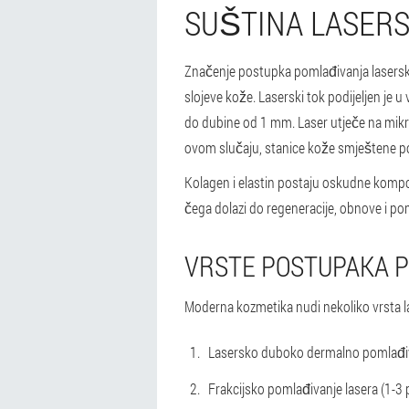
SUŠTINA LASER
Značenje postupka pomlađivanja lasersko
slojeve kože. Laserski tok podijeljen je u
do dubine od 1 mm. Laser utječe na mikro
ovom slučaju, stanice kože smještene por
Kolagen i elastin postaju oskudne kompon
čega dolazi do regeneracije, obnove i po
VRSTE POSTUPAKA 
Moderna kozmetika nudi nekoliko vrsta l
Lasersko duboko dermalno pomlađiva
Frakcijsko pomlađivanje lasera (1-3 