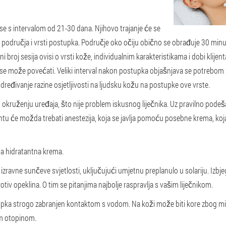
se s intervalom od 21-30 dana. Njihovo trajanje će se
 područja i vrsti postupka. Područje oko očiju obično se obrađuje 30 minu
 broj sesija ovisi o vrsti kože, individualnim karakteristikama i dobi klije
a se može povećati. Veliki interval nakon postupka objašnjava se potreb
dređivanje razine osjetljivosti na ljudsku kožu na postupke ove vrste.
ruženju uređaja, što nije problem iskusnog liječnika. Uz pravilno podešav
entu će možda trebati anestezija, koja se javlja pomoću posebne krema, koja
a hidratantna krema.
izravne sunčeve svjetlosti, uključujući umjetnu preplanulo u solariju. Izb
iv opeklina. O tim se pitanjima najbolje raspravlja s vašim liječnikom.
upka strogo zabranjen kontaktom s vodom. Na koži može biti kore zbog mik
om otopinom.