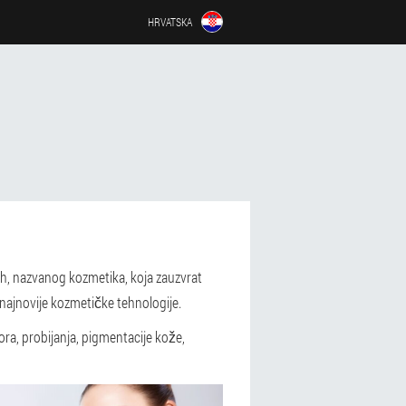
HRVATSKA
ih, nazvanog kozmetika, koja zauzvrat
i najnovije kozmetičke tehnologije.
ora, probijanja, pigmentacije kože,