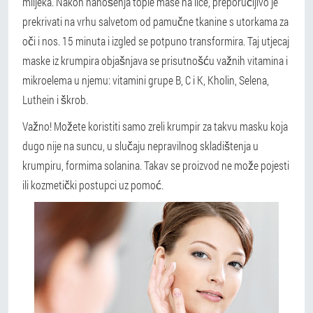
mlijeka. Nakon nanošenja tople mase na lice, preporučljivo je
prekrivati na vrhu salvetom od pamučne tkanine s utorkama za
oči i nos. 15 minuta i izgled se potpuno transformira. Taj utjecaj
maske iz krumpira objašnjava se prisutnošću važnih vitamina i
mikroelema u njemu: vitamini grupe B, C i K, Kholin, Selena,
Luthein i škrob.
Važno!
Možete koristiti samo zreli krumpir za takvu masku koja
dugo nije na suncu, u slučaju nepravilnog skladištenja u
krumpiru, formima solanina. Takav se proizvod ne može pojesti
ili kozmetički postupci uz pomoć.