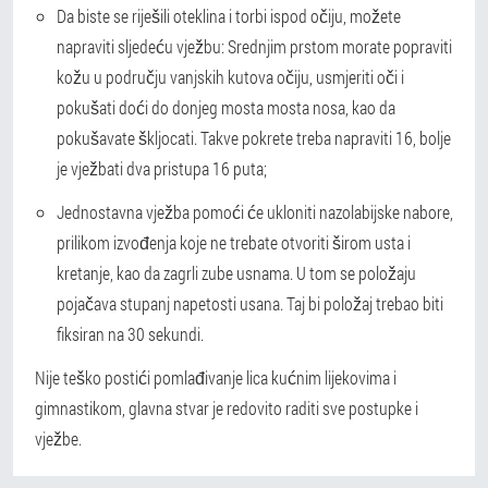
Da biste se riješili oteklina i torbi ispod očiju, možete
napraviti sljedeću vježbu: Srednjim prstom morate popraviti
kožu u području vanjskih kutova očiju, usmjeriti oči i
pokušati doći do donjeg mosta mosta nosa, kao da
pokušavate škljocati. Takve pokrete treba napraviti 16, bolje
je vježbati dva pristupa 16 puta;
Jednostavna vježba pomoći će ukloniti nazolabijske nabore,
prilikom izvođenja koje ne trebate otvoriti širom usta i
kretanje, kao da zagrli zube usnama. U tom se položaju
pojačava stupanj napetosti usana. Taj bi položaj trebao biti
fiksiran na 30 sekundi.
Nije teško postići pomlađivanje lica kućnim lijekovima i
gimnastikom, glavna stvar je redovito raditi sve postupke i
vježbe.