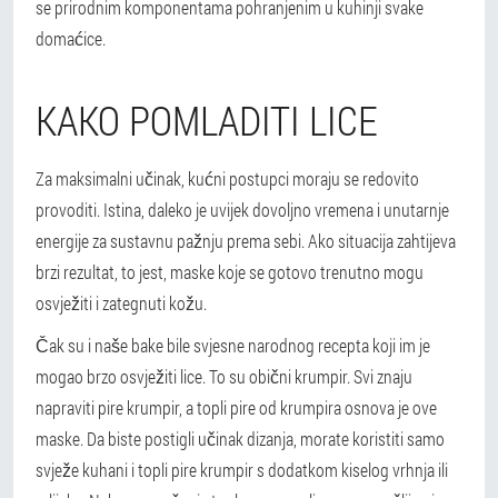
se prirodnim komponentama pohranjenim u kuhinji svake
domaćice.
KAKO POMLADITI LICE
Za maksimalni učinak, kućni postupci moraju se redovito
provoditi. Istina, daleko je uvijek dovoljno vremena i unutarnje
energije za sustavnu pažnju prema sebi. Ako situacija zahtijeva
brzi rezultat, to jest, maske koje se gotovo trenutno mogu
osvježiti i zategnuti kožu.
Čak su i naše bake bile svjesne narodnog recepta koji im je
mogao brzo osvježiti lice. To su obični krumpir. Svi znaju
napraviti pire krumpir, a topli pire od krumpira osnova je ove
maske. Da biste postigli učinak dizanja, morate koristiti samo
svježe kuhani i topli pire krumpir s dodatkom kiselog vrhnja ili