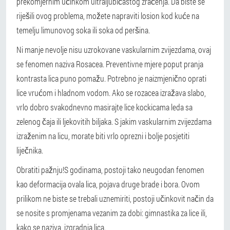
prekomjernim učinkom ultraljubičastog zračenja. Da biste se
riješili ovog problema, možete napraviti losion kod kuće na
temelju limunovog soka ili soka od peršina.
Ni manje nevolje nisu uzrokovane vaskularnim zvijezdama, ovaj
se fenomen naziva Rosacea. Preventivne mjere poput pranja
kontrasta lica puno pomažu. Potrebno je naizmjenično oprati
lice vrućom i hladnom vodom. Ako se rozacea izražava slabo,
vrlo dobro svakodnevno masirajte lice kockicama leda sa
zelenog čaja ili ljekovitih biljaka. S jakim vaskularnim zvijezdama
izraženim na licu, morate biti vrlo oprezni i bolje posjetiti
liječnika.
Obratiti pažnju!
S godinama, postoji tako neugodan fenomen
kao deformacija ovala lica, pojava druge brade i bora. Ovom
prilikom ne biste se trebali uznemiriti, postoji učinkovit način da
se nosite s promjenama vezanim za dobi: gimnastika za lice ili,
kako se naziva, izgradnja lica.