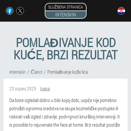
SLUŽBENA STRANICA
INTENSKIN
POMLAĐIVANJE KOD
KUĆE, BRZI REZULTAT
intenskin
Članci
Pomlađivanje kože lica
23 srpanj 2025
Ivana
Da biste izgledali dobro u bilo kojoj dobi, uopće nije potrebno
potrošiti ogromna sredstva na skupe kozmetičke postupke ili
riskirati vaš izgled i zdravlje, podvrgnuti kirurškoj intervenciji. It
is possible to rejuvenate the face at home. Brzi rezultat postiže