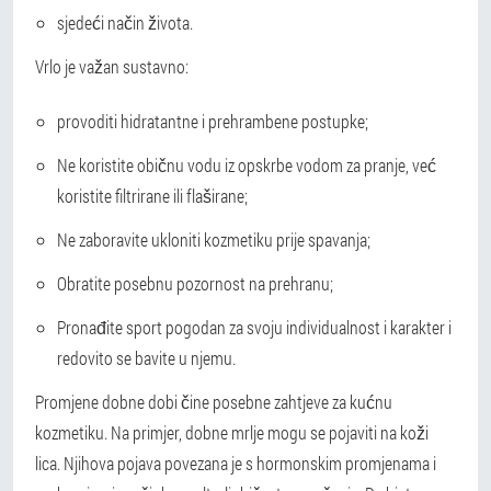
sjedeći način života.
Vrlo je važan sustavno:
provoditi hidratantne i prehrambene postupke;
Ne koristite običnu vodu iz opskrbe vodom za pranje, već
koristite filtrirane ili flaširane;
Ne zaboravite ukloniti kozmetiku prije spavanja;
Obratite posebnu pozornost na prehranu;
Pronađite sport pogodan za svoju individualnost i karakter i
redovito se bavite u njemu.
Promjene dobne dobi čine posebne zahtjeve za kućnu
kozmetiku. Na primjer, dobne mrlje mogu se pojaviti na koži
lica. Njihova pojava povezana je s hormonskim promjenama i