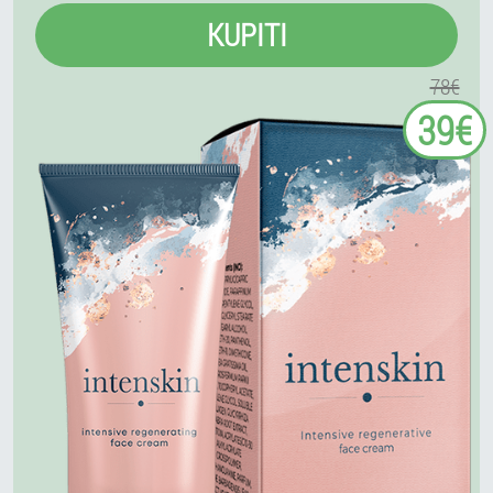
KUPITI
78€
39€