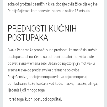
soka od grožđa i pšeničnih klica, dodajte dvije žlice bijele gline.
Pomiješajte sve komponente i nanesite na lice 15 minuta.
PREDNOSTI KUĆNIH
POSTUPAKA
Svaka žena može pronaći puno prednosti kozmetičkih kućnih
postupaka. Istina, često su potrebni dodatni motivi da biste
posvetili više vremena sebi. Jedan od najozbiljnijih motiva - u
arsenalu svakog predstavnika prekrasne polovice
čovječanstva, postoje mnoga sredstva koja omogućuju
pomlađivanje kože lica čak i kod kuće: maske, masaže, pilinga,
liječenja i još mnogo toga.
Pored toga, kućni postupci dopuštaju: