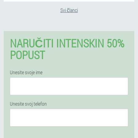
Svi članci
NARUČITI INTENSKIN 50%
POPUST
Unesite svoje ime
Unesite svoj telefon