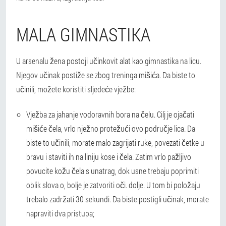
MALA GIMNASTIKA
U arsenalu žena postoji učinkovit alat kao gimnastika na licu.
Njegov učinak postiže se zbog treninga mišića. Da biste to
učinili, možete koristiti sljedeće vježbe:
Vježba za jahanje vodoravnih bora na čelu. Cilj je ojačati
mišiće čela, vrlo nježno protežući ovo područje lica. Da
biste to učinili, morate malo zagrijati ruke, povezati četke u
bravu i staviti ih na liniju kose i čela. Zatim vrlo pažljivo
povucite kožu čela s unatrag, dok usne trebaju poprimiti
oblik slova o, bolje je zatvoriti oči. dolje. U tom bi položaju
trebalo zadržati 30 sekundi. Da biste postigli učinak, morate
napraviti dva pristupa;