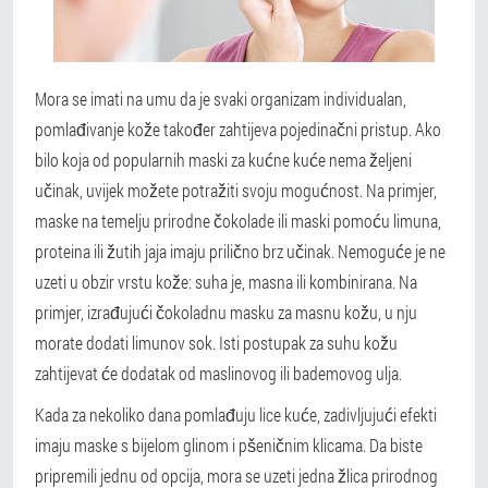
Mora se imati na umu da je svaki organizam individualan,
pomlađivanje kože također zahtijeva pojedinačni pristup. Ako
bilo koja od popularnih maski za kućne kuće nema željeni
učinak, uvijek možete potražiti svoju mogućnost. Na primjer,
maske na temelju prirodne čokolade ili maski pomoću limuna,
proteina ili žutih jaja imaju prilično brz učinak. Nemoguće je ne
uzeti u obzir vrstu kože: suha je, masna ili kombinirana. Na
primjer, izrađujući čokoladnu masku za masnu kožu, u nju
morate dodati limunov sok. Isti postupak za suhu kožu
zahtijevat će dodatak od maslinovog ili bademovog ulja.
Kada za nekoliko dana pomlađuju lice kuće, zadivljujući efekti
imaju maske s bijelom glinom i pšeničnim klicama. Da biste
pripremili jednu od opcija, mora se uzeti jedna žlica prirodnog