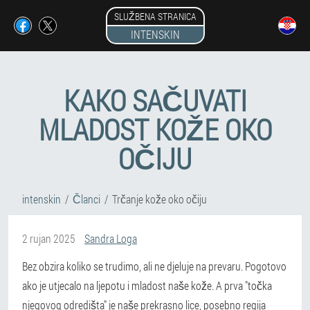
SLUŽBENA STRANICA
INTENSKIN
KAKO SAČUVATI
MLADOST KOŽE OKO
OČIJU
intenskin
Članci
Trčanje kože oko očiju
2 rujan 2025
Sandra Loga
Bez obzira koliko se trudimo, ali ne djeluje na prevaru. Pogotovo
ako je utjecalo na ljepotu i mladost naše kože. A prva "točka
njegovog odredišta" je naše prekrasno lice, posebno regija