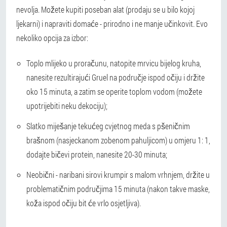
nevolja. Možete kupiti poseban alat (prodaju se u bilo kojoj
ljekarni) i napraviti domaće - prirodno i ne manje učinkovit. Evo
nekoliko opcija za izbor:
Toplo mlijeko u proračunu, natopite mrvicu bijelog kruha,
nanesite rezultirajući Gruel na područje ispod očiju i držite
oko 15 minuta, a zatim se operite toplom vodom (možete
upotrijebiti neku dekociju);
Slatko miješanje tekućeg cvjetnog meda s pšeničnim
brašnom (nasjeckanom zobenom pahuljicom) u omjeru 1: 1,
dodajte bičevi protein, nanesite 20-30 minuta;
Neobični - naribani sirovi krumpir s malom vrhnjem, držite u
problematičnim područjima 15 minuta (nakon takve maske,
koža ispod očiju bit će vrlo osjetljiva).