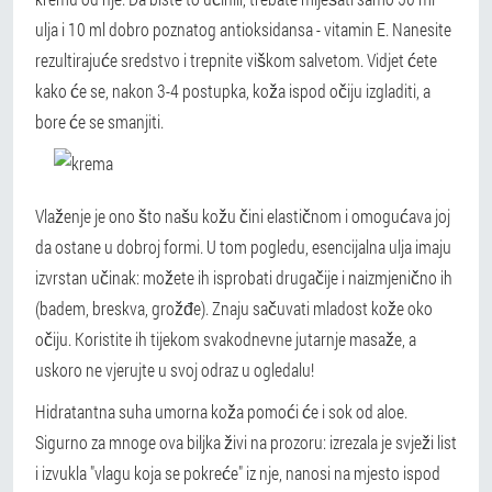
ulja i 10 ml dobro poznatog antioksidansa - vitamin E. Nanesite
rezultirajuće sredstvo i trepnite viškom salvetom. Vidjet ćete
kako će se, nakon 3-4 postupka, koža ispod očiju izgladiti, a
bore će se smanjiti.
Vlaženje je ono što našu kožu čini elastičnom i omogućava joj
da ostane u dobroj formi. U tom pogledu, esencijalna ulja imaju
izvrstan učinak: možete ih isprobati drugačije i naizmjenično ih
(badem, breskva, grožđe). Znaju sačuvati mladost kože oko
očiju. Koristite ih tijekom svakodnevne jutarnje masaže, a
uskoro ne vjerujte u svoj odraz u ogledalu!
Hidratantna suha umorna koža pomoći će i sok od aloe.
Sigurno za mnoge ova biljka živi na prozoru: izrezala je svježi list
i izvukla "vlagu koja se pokreće" iz nje, nanosi na mjesto ispod