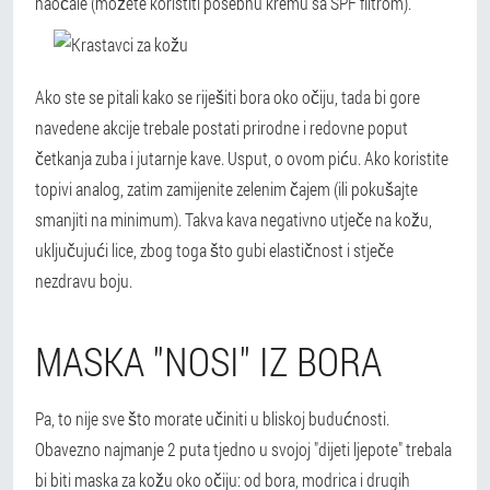
naočale (možete koristiti posebnu kremu sa SPF filtrom).
Ako ste se pitali kako se riješiti bora oko očiju, tada bi gore
navedene akcije trebale postati prirodne i redovne poput
četkanja zuba i jutarnje kave. Usput, o ovom piću. Ako koristite
topivi analog, zatim zamijenite zelenim čajem (ili pokušajte
smanjiti na minimum). Takva kava negativno utječe na kožu,
uključujući lice, zbog toga što gubi elastičnost i stječe
nezdravu boju.
MASKA "NOSI" IZ BORA
Pa, to nije sve što morate učiniti u bliskoj budućnosti.
Obavezno najmanje 2 puta tjedno u svojoj "dijeti ljepote" trebala
bi biti maska za kožu oko očiju: od bora, modrica i drugih