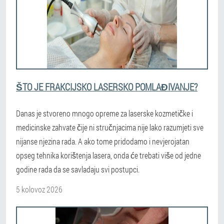
ŠTO JE FRAKCIJSKO LASERSKO POMLAĐIVANJE?
Danas je stvoreno mnogo opreme za laserske kozmetičke i
medicinske zahvate čije ni stručnjacima nije lako razumjeti sve
nijanse njezina rada. A ako tome pridodamo i nevjerojatan
opseg tehnika korištenja lasera, onda će trebati više od jedne
godine rada da se savladaju svi postupci.
5 kolovoz 2026