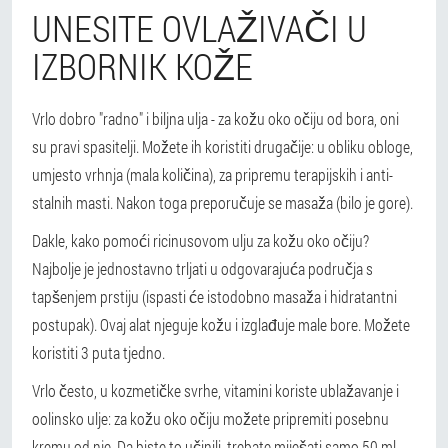
UNESITE OVLAŽIVAČI U
IZBORNIK KOŽE
Vrlo dobro "radno" i biljna ulja - za kožu oko očiju od bora, oni
su pravi spasitelji. Možete ih koristiti drugačije: u obliku obloge,
umjesto vrhnja (mala količina), za pripremu terapijskih i anti-
stalnih masti. Nakon toga preporučuje se masaža (bilo je gore).
Dakle, kako pomoći ricinusovom ulju za kožu oko očiju?
Najbolje je jednostavno trljati u odgovarajuća područja s
tapšenjem prstiju (ispasti će istodobno masaža i hidratantni
postupak). Ovaj alat njeguje kožu i izglađuje male bore. Možete
koristiti 3 puta tjedno.
Vrlo često, u kozmetičke svrhe, vitamini koriste ublažavanje i
oolinsko ulje: za kožu oko očiju možete pripremiti posebnu
kremu od nje. Da biste to učinili, trebate miješati samo 50 ml