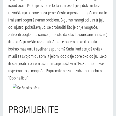
ispod očiju. Koža je ovdje vrlo tanka i osjetljiva, dok mi, bez
razmišljanja o tome na vrijeme, često agresivno utječemo na to
i mi sami pogoršavamo problem. Sigurno mnogi od vas trljaju
oči ujutro, pokušavajući se probuditi što je prije moguće,
zatvoriti pogled na sunce (umjesto da stavite sunčane naočale)
ili pokušaju nešto razabrati. A tko je barem nekoliko puta
ispirao maskaru i eyeliner sapunom? Sada, kad ste još uvijek
mladi sa svojom dušom i tijelom, dob daje bore oko očiju. Kako
ih se riješiti ili barem učiniti manje uočljivim? Požurimo da vas
uvjerimo: to je moguće. Pripremite se za bezobzirnu borbu s
"Dob na licu"!
PROMIJENITE