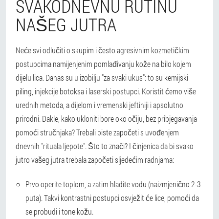
SVAKODNEVNU RUTINU
NAŠEG JUTRA
Neće svi odlučiti o skupim i često agresivnim kozmetičkim
postupcima namijenjenim pomlađivanju kože na bilo kojem
dijelu lica. Danas su u izobilju "za svaki ukus": to su kemijski
piling, injekcije botoksa i laserski postupci. Koristit ćemo više
urednih metoda, a dijelom i vremenski jeftiniji i apsolutno
prirodni. Dakle, kako ukloniti bore oko očiju, bez pribjegavanja
pomoći stručnjaka? Trebali biste započeti s uvođenjem
dnevnih "rituala ljepote". Što to znači? I činjenica da bi svako
jutro vašeg jutra trebala započeti sljedećim radnjama:
Prvo operite toplom, a zatim hladite vodu (naizmjenično 2-3
puta). Takvi kontrastni postupci osvježit će lice, pomoći da
se probudi i tone kožu.