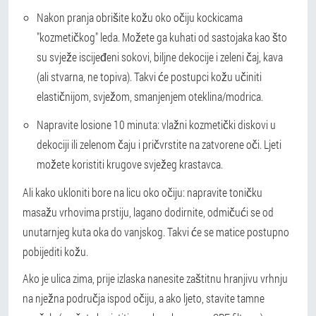
Nakon pranja obrišite kožu oko očiju kockicama
"kozmetičkog" leda. Možete ga kuhati od sastojaka kao što
su svježe iscijeđeni sokovi, biljne dekocije i zeleni čaj, kava
(ali stvarna, ne topiva). Takvi će postupci kožu učiniti
elastičnijom, svježom, smanjenjem oteklina/modrica.
Napravite losione 10 minuta: vlažni kozmetički diskovi u
dekociji ili zelenom čaju i pričvrstite na zatvorene oči. Ljeti
možete koristiti krugove svježeg krastavca.
Ali kako ukloniti bore na licu oko očiju: napravite toničku
masažu vrhovima prstiju, lagano dodirnite, odmičući se od
unutarnjeg kuta oka do vanjskog. Takvi će se matice postupno
pobijediti kožu.
Ako je ulica zima, prije izlaska nanesite zaštitnu hranjivu vrhnju
na nježna područja ispod očiju, a ako ljeto, stavite tamne