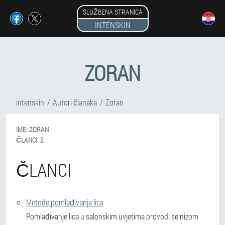
SLUŽBENA STRANICA
INTENSKIN
ZORAN
intenskin
Autori članaka
Zoran
IME:
ZORAN
ČLANCI:
2
ČLANCI
Metode pomlađivanja lica
Pomlađivanje lica u salonskim uvjetima provodi se nizom