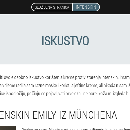
INTENSKIN
SLUŽBENA STRANICA
ISKUSTVO
eliti svoje osobno iskustvo korištenja kreme protiv starenja intenskin. Ima
rijeme radila sam razne maske i koristila jeftine kreme, ali nikada nisam išla
ce ispod očiju, počinju se pojavljivati prve ozbiljne bore, koža mi izgleda bl
TENSKIN EMILY IZ MÜNCHENA
Razlog za razmišljanje o odlasku i pomlađivanju bilo je vjenčanj