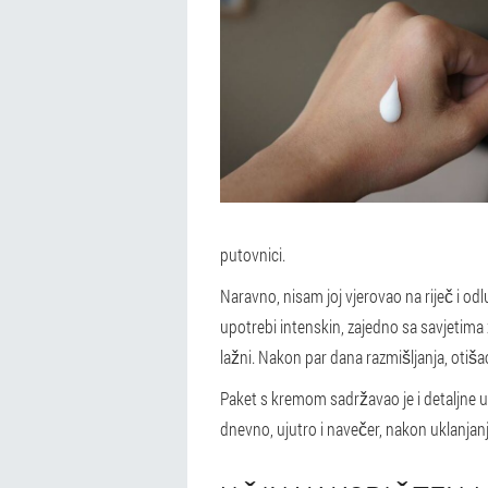
putovnici.
Naravno, nisam joj vjerovao na riječ i o
upotrebi intenskin, zajedno sa savjetima 
lažni. Nakon par dana razmišljanja, otiš
Paket s kremom sadržavao je i detaljne u
dnevno, ujutro i navečer, nakon uklanjanj