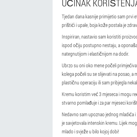
UČINAK KORIŠTENJ
Tjedan dana kasnije primijetio sam prvi efe
prištići i upale, boja kože postala je zdrav
Inspiriran, nastavio sam koristiti proizv
ispod očiju postupno nestaju, a oponašaj
nategnutijom i elastičnijom na dodir.
Ubrzo su oni oko mene počeli primjećiva
kolega počeli su se slijevati na posao, a m
plastičnu operaciju ili sam pribjegla neka
Kremu koristim već 3 mjeseca i mogu reć
stvarno pomlađuje i za par mjeseci koriš
Nedavno sam upoznao jednog mladića i zap
je savjetovala intenskin kremu. Lijek mogu
mlado i svježe u bilo kojoj dobi!