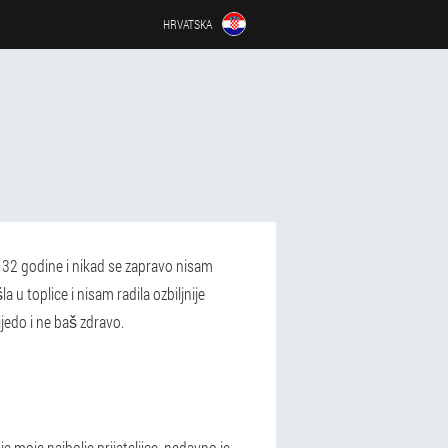
HRVATSKA
m 32 godine i nikad se zapravo nisam
 u toplice i nisam radila ozbiljnije
ijedo i ne baš zdravo.
e moje najbolje prijateljice, nedavno je