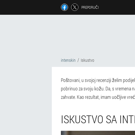
PREPORUČI
intenskin
Iskustvo
Poštovani, u svojoj recenziji želim podij
pobrinuo za svoju kožu. Da, s vremena na v
zahvate. Kao rezultat, imam uočljive vreći
ISKUSTVO SA IN