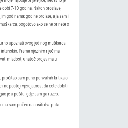
je dobi 7-10 godina. Nakon proslave,
jim godinama: godine prolaze, a ja sam i
 muškarca, pogotovo ako se ne brinete o
igurno upoznati svog jedinog muškarca.
 intenskin. Prema njezinim riječima,
žavati mladost, unatoč brojevima u
u, pročitao sam puno pohvalnih kritika o
i ne postoji vjerojatnost da ćete dobiti
gao je u poštu, gdje sam ga i uzeo.
i kremu sam počeo nanositi dva puta