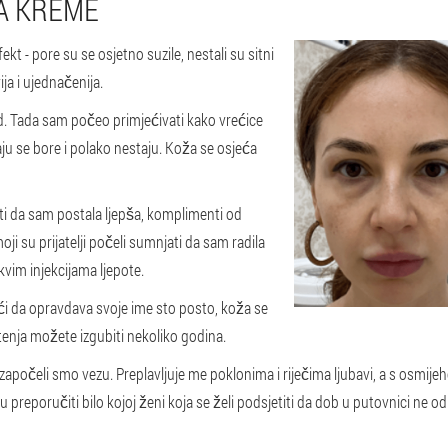
A KREME
kt - pore su se osjetno suzile, nestali su sitni
ija i ujednačenija.
od. Tada sam počeo primjećivati kako vrećice
u se bore i polako nestaju. Koža se osjeća
ti da sam postala ljepša, komplimenti od
oji su prijatelji počeli sumnjati da sam radila
kvim injekcijama ljepote.
i da opravdava svoje ime sto posto, koža se
tenja možete izgubiti nekoliko godina.
očeli smo vezu. Preplavljuje me poklonima i riječima ljubavi, a s osmijeho
 preporučiti bilo kojoj ženi koja se želi podsjetiti da dob u putovnici ne od