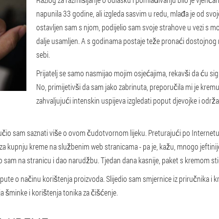
napunila 33 godine, ali izgleda sasvim u redu, mlađa je od svo
ostavljen sam s njom, podijelio sam svoje strahove u vezi s mo
dalje usamljen. A s godinama postaje teže pronaći dostojnog
sebi.
Prijatelj se samo nasmijao mojim osjećajima, rekavši da ću s
No, primijetivši da sam jako zabrinuta, preporučila mi je kremu
zahvaljujući intenskin uspijeva izgledati poput djevojke i odr
dlučio sam saznati više o ovom čudotvornom lijeku. Preturajući po Internet
za kupnju kreme na službenim web stranicama - pa je, kažu, mnogo jeftinije 
ao sam na stranicu i dao narudžbu. Tjedan dana kasnije, paket s kremom sti
pute o načinu korištenja proizvoda. Slijedio sam smjernice iz priručnika 
a šminke i korištenja tonika za čišćenje.