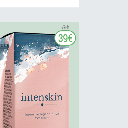
78€
39€