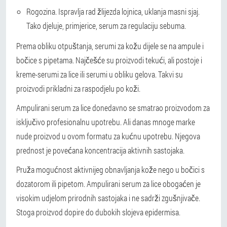
Rogozina. Ispravlja rad žlijezda lojnica, uklanja masni sjaj.
Tako djeluje, primjerice, serum za regulaciju sebuma.
Prema obliku otpuštanja, serumi za kožu dijele se na ampule i
bočice s pipetama. Najčešće su proizvodi tekući, ali postoje i
kreme-serumi za lice ili serumi u obliku gelova. Takvi su
proizvodi prikladni za raspodjelu po koži.
Ampulirani serum za lice donedavno se smatrao proizvodom za
isključivo profesionalnu upotrebu. Ali danas mnoge marke
nude proizvod u ovom formatu za kućnu upotrebu. Njegova
prednost je povećana koncentracija aktivnih sastojaka.
Pruža mogućnost aktivnijeg obnavljanja kože nego u bočici s
dozatorom ili pipetom. Ampulirani serum za lice obogaćen je
visokim udjelom prirodnih sastojaka i ne sadrži zgušnjivače.
Stoga proizvod dopire do dubokih slojeva epidermisa.