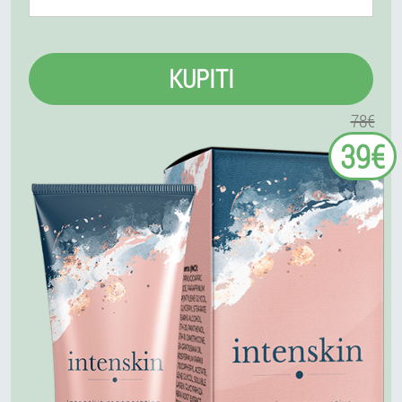
KUPITI
78€
39€