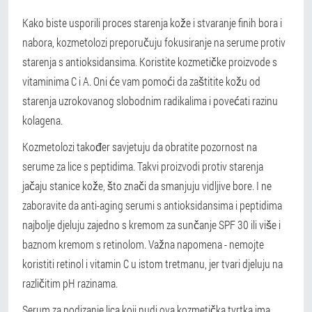
Kako biste usporili proces starenja kože i stvaranje finih bora i
nabora, kozmetolozi preporučuju fokusiranje na serume protiv
starenja s antioksidansima. Koristite kozmetičke proizvode s
vitaminima C i A. Oni će vam pomoći da zaštitite kožu od
starenja uzrokovanog slobodnim radikalima i povećati razinu
kolagena.
Kozmetolozi također savjetuju da obratite pozornost na
serume za lice s peptidima. Takvi proizvodi protiv starenja
jačaju stanice kože, što znači da smanjuju vidljive bore. I ne
zaboravite da anti-aging serumi s antioksidansima i peptidima
najbolje djeluju zajedno s kremom za sunčanje SPF 30 ili više i
baznom kremom s retinolom. Važna napomena - nemojte
koristiti retinol i vitamin C u istom tretmanu, jer tvari djeluju na
različitim pH razinama.
Serum za podizanje lica koji nudi ova kozmetička tvrtka ima