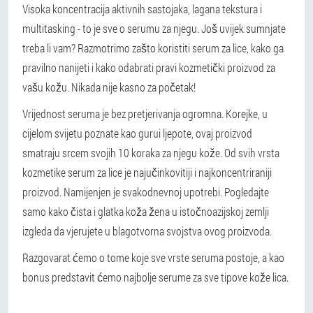
Visoka koncentracija aktivnih sastojaka, lagana tekstura i
multitasking - to je sve o serumu za njegu. Još uvijek sumnjate
treba li vam? Razmotrimo zašto koristiti serum za lice, kako ga
pravilno nanijeti i kako odabrati pravi kozmetički proizvod za
vašu kožu. Nikada nije kasno za početak!
Vrijednost seruma je bez pretjerivanja ogromna. Korejke, u
cijelom svijetu poznate kao gurui ljepote, ovaj proizvod
smatraju srcem svojih 10 koraka za njegu kože. Od svih vrsta
kozmetike serum za lice je najučinkovitiji i najkoncentriraniji
proizvod. Namijenjen je svakodnevnoj upotrebi. Pogledajte
samo kako čista i glatka koža žena u istočnoazijskoj zemlji
izgleda da vjerujete u blagotvorna svojstva ovog proizvoda.
Razgovarat ćemo o tome koje sve vrste seruma postoje, a kao
bonus predstavit ćemo najbolje serume za sve tipove kože lica.