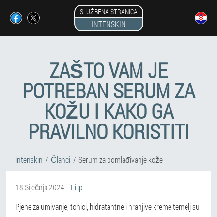
SLUŽBENA STRANICA
INTENSKIN
ZAŠTO VAM JE
POTREBAN SERUM ZA
KOŽU I KAKO GA
PRAVILNO KORISTITI
intenskin
Članci
Serum za pomlađivanje kože
18 Siječnja 2024
Filip
Pjene za umivanje, tonici, hidratantne i hranjive kreme temelj su