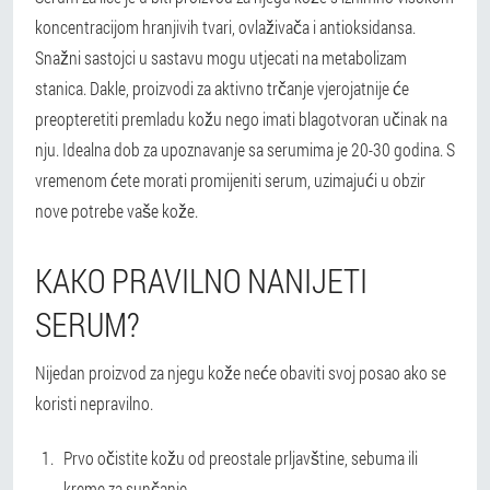
koncentracijom hranjivih tvari, ovlaživača i antioksidansa.
Snažni sastojci u sastavu mogu utjecati na metabolizam
stanica. Dakle, proizvodi za aktivno trčanje vjerojatnije će
preopteretiti premladu kožu nego imati blagotvoran učinak na
nju. Idealna dob za upoznavanje sa serumima je 20-30 godina. S
vremenom ćete morati promijeniti serum, uzimajući u obzir
nove potrebe vaše kože.
KAKO PRAVILNO NANIJETI
SERUM?
Nijedan proizvod za njegu kože neće obaviti svoj posao ako se
koristi nepravilno.
Prvo očistite kožu od preostale prljavštine, sebuma ili
kreme za sunčanje.