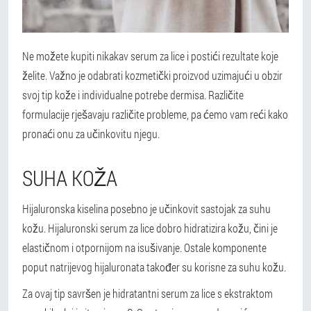
Ne možete kupiti nikakav serum za lice i postići rezultate koje
želite. Važno je odabrati kozmetički proizvod uzimajući u obzir
svoj tip kože i individualne potrebe dermisa. Različite
formulacije rješavaju različite probleme, pa ćemo vam reći kako
pronaći onu za učinkovitu njegu.
SUHA KOŽA
Hijaluronska kiselina posebno je učinkovit sastojak za suhu
kožu. Hijaluronski serum za lice dobro hidratizira kožu, čini je
elastičnom i otpornijom na isušivanje. Ostale komponente
poput natrijevog hijaluronata također su korisne za suhu kožu.
Za ovaj tip savršen je hidratantni serum za lice s ekstraktom