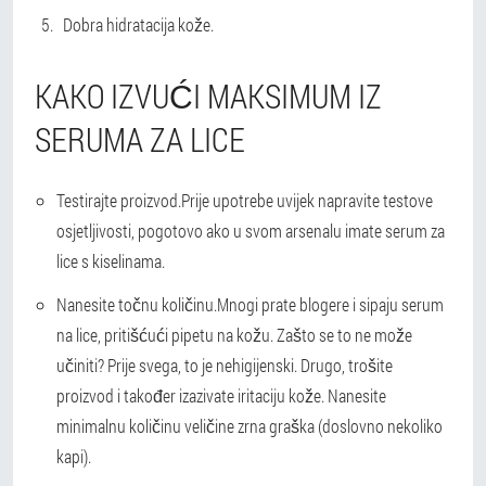
Dobra hidratacija kože.
KAKO IZVUĆI MAKSIMUM IZ
SERUMA ZA LICE
Testirajte proizvod.
Prije upotrebe uvijek napravite testove
osjetljivosti, pogotovo ako u svom arsenalu imate serum za
lice s kiselinama.
Nanesite točnu količinu.
Mnogi prate blogere i sipaju serum
na lice, pritišćući pipetu na kožu. Zašto se to ne može
učiniti? Prije svega, to je nehigijenski. Drugo, trošite
proizvod i također izazivate iritaciju kože. Nanesite
minimalnu količinu veličine zrna graška (doslovno nekoliko
kapi).