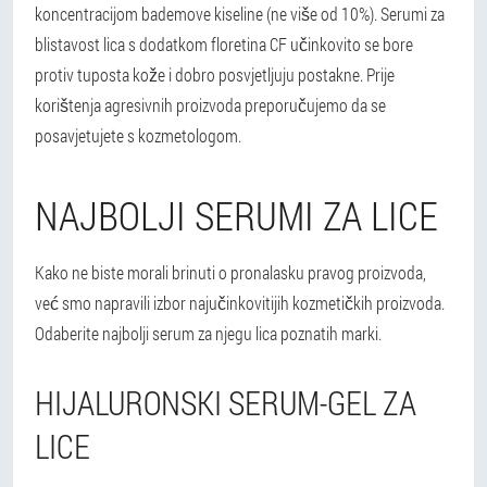
koncentracijom bademove kiseline (ne više od 10%). Serumi za
blistavost lica s dodatkom floretina CF učinkovito se bore
protiv tuposta kože i dobro posvjetljuju postakne. Prije
korištenja agresivnih proizvoda preporučujemo da se
posavjetujete s kozmetologom.
NAJBOLJI SERUMI ZA LICE
Kako ne biste morali brinuti o pronalasku pravog proizvoda,
već smo napravili izbor najučinkovitijih kozmetičkih proizvoda.
Odaberite najbolji serum za njegu lica poznatih marki.
HIJALURONSKI SERUM-GEL ZA
LICE