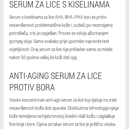
SERUM ZA LICE S KISELINAMA
Serum s kiselinama za lice AHA, BHA i PHA bori se protiv
nesavršenosti problematične kože i, sudeći po recenzijama
potrošača, vrlo je uspješan. Proces se odvija ažuriranjem
gornjeg sloja. Samo svakako prije upotrebe napravite test
osjetljivosti. Ovaj serum za lice nije prikladan samo za mlade:
nakon 50 godina vašoj će koži dati sjaj.
ANTI-AGING SERUM ZA LICE
PROTIV BORA
Visoko koncentrirani anti-age serum za lice koji djeluje na zrele
nesavršenosti kože dok spavate. Ekskluzivna tehnologija njege
kože temeljena na hijaluronskoj kiselini vlaži kožu i zaglađuje
fine linije i bore. Cijena za takav serum za lice je prilično visoka.