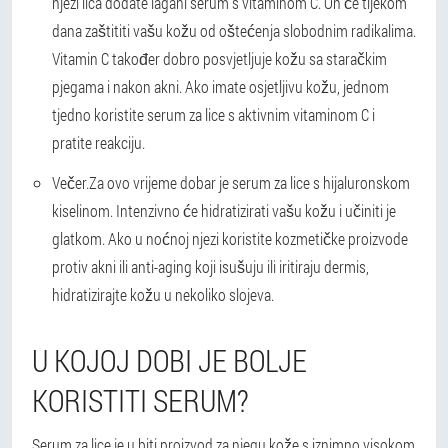
njezi lica dodate lagani serum s vitaminom C. On će tijekom
dana zaštititi vašu kožu od oštećenja slobodnim radikalima.
Vitamin C također dobro posvjetljuje kožu sa staračkim
pjegama i nakon akni. Ako imate osjetljivu kožu, jednom
tjedno koristite serum za lice s aktivnim vitaminom C i
pratite reakciju.
Večer.
Za ovo vrijeme dobar je serum za lice s hijaluronskom
kiselinom. Intenzivno će hidratizirati vašu kožu i učiniti je
glatkom. Ako u noćnoj njezi koristite kozmetičke proizvode
protiv akni ili anti-aging koji isušuju ili iritiraju dermis,
hidratizirajte kožu u nekoliko slojeva.
U KOJOJ DOBI JE BOLJE
KORISTITI SERUM?
Serum za lice je u biti proizvod za njegu kože s iznimno visokom