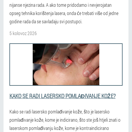
nijanse njezina rada. A ako tome pridodamo i nevjerojatan
opseg tehnika korištenja lasera, onda će trebati više od jedne
godine rada da se savladaju svi postupci.
5 kolovoz 2026
KAKO SE RADI LASERSKO POMLAĐIVANJE KOŽE?
Kako se radi lasersko pomlađivanje kože, što je lasersko
pomlađivanje kože, kome je indicirano, što ste još htjeli znati o
laserskom pomlađivanju kože, kome je kontraindicirano