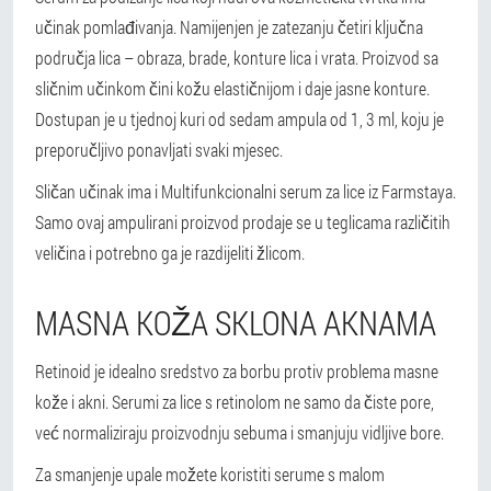
učinak pomlađivanja. Namijenjen je zatezanju četiri ključna
područja lica – obraza, brade, konture lica i vrata. Proizvod sa
sličnim učinkom čini kožu elastičnijom i daje jasne konture.
Dostupan je u tjednoj kuri od sedam ampula od 1, 3 ml, koju je
preporučljivo ponavljati svaki mjesec.
Sličan učinak ima i Multifunkcionalni serum za lice iz Farmstaya.
Samo ovaj ampulirani proizvod prodaje se u teglicama različitih
veličina i potrebno ga je razdijeliti žlicom.
MASNA KOŽA SKLONA AKNAMA
Retinoid je idealno sredstvo za borbu protiv problema masne
kože i akni. Serumi za lice s retinolom ne samo da čiste pore,
već normaliziraju proizvodnju sebuma i smanjuju vidljive bore.
Za smanjenje upale možete koristiti serume s malom