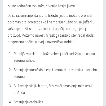
neujednačen ton kože, crvenilo i osjetljivost.
Da se razumijemo: danas na tržištu ljepote možete pronaći
ogroman broj proizvoda koji ne moraju nužno biti uključeni u
vašu njegu. Ali serum za lice, ili drugačije serum, nije taj
proizvod. Možemo navesti 5 razloga zašto biste trebali dodati
dragocjenu bočicu u svoju kozmetičku torbicu.
Poboljšava teksturu kože zahvaljujući sadržaju kolagena u
serumu za lice.
Smanjenje staračkih pjega i postakni uz redovitu upotrebu
seruma.
Sužavanje vidljivih pora, što znači smanjenje mitesera i
prištića.
Smanjenje otoka lica.