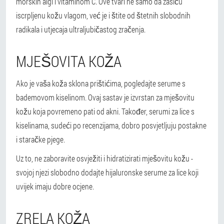
morskih algi i vitaminom C. Ove tvari ne samo da zasiću
iscrpljenu kožu vlagom, već je i štite od štetnih slobodnih
radikala i utjecaja ultraljubičastog zračenja.
MJEŠOVITA KOŽA
Ako je vaša koža sklona prištićima, pogledajte serume s
bademovom kiselinom. Ovaj sastav je izvrstan za mješovitu
kožu koja povremeno pati od akni. Također, serumi za lice s
kiselinama, sudeći po recenzijama, dobro posvjetljuju postakne
i staračke pjege.
Uz to, ne zaboravite osvježiti i hidratizirati mješovitu kožu -
svojoj njezi slobodno dodajte hijaluronske serume za lice koji
uvijek imaju dobre ocjene.
ZRELA KOŽA