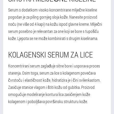
Serum s dodatkom visoko koncentrirane mliječne kiseline
pogodan je za piling gornjeg sloja kože. Nanesite proizvod
noću (ne više od 4 kapi) na kožu ispod glavne kreme. Mliječni
serum posebno je relevantan za one koji se bore s tupošću
kože. Ljepota se ne može kombinirati s drugim kiselinama.
KOLAGENSKI SERUM ZA LICE
Koncentrirani serum zaglađuje sitne bore i usporava proces
starenja. Osim toga, serum za lice s kolagenom povećava
čvrstoću i elastičnost kože, hidratizira je i čini svilenkastom.
Zasićuje stanice vlagom i štiti kožu od gubitka. Proizvod
omogućuje modeliranje kontura lica zasićenjem kože
kolagenom i poboljšava površinsku strukturu kože.