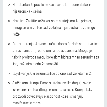
Hidratantan. U pravilu se kao glavna komponenta koristi
hijaluronska kiselina.
Hranjivo. Zasitite kožu korisnim sastojcima. Na primjer,
mnogi serumi za lice sadrže biljna ulja i ekstrakte za njegu
kože.
Protiv starenja. U ovom slučaju dobro će doći serumi za lice
s niacinamidom, retinolom i antioksidansima. Mnogo je
takvih proizvoda među korejskim hidratantnim serumima za
lice, traženim među ženama 30+.
Izbjeljivanje. Ovi serumi za lice obično sadrže vitamin C.
S učinkom liftinga. Dame s Istoka uvelike duguju svoje
isklesane crte lica lifting serumima za lice iz Koreje. Takvi
proizvodi povećavaju elastičnost kože i smanjuju
manifestacije ptoze.