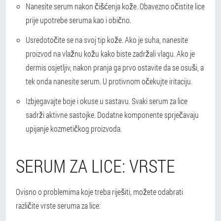
Nanesite serum nakon čišćenja kože
. Obavezno očistite lice
prije upotrebe seruma kao i obično.
Usredotočite se na svoj tip kože
. Ako je suha, nanesite
proizvod na vlažnu kožu kako biste zadržali vlagu. Ako je
dermis osjetljiv, nakon pranja ga prvo ostavite da se osuši, a
tek onda nanesite serum. U protivnom očekujte iritaciju.
Izbjegavajte boje i okuse u sastavu
. Svaki serum za lice
sadrži aktivne sastojke. Dodatne komponente sprječavaju
upijanje kozmetičkog proizvoda.
SERUM ZA LICE: VRSTE
Ovisno o problemima koje treba riješiti, možete odabrati
različite vrste seruma za lice: