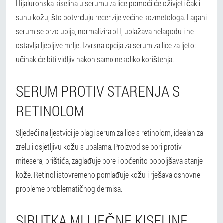
Hijaluronska kiselina u serumu za lice pomoći će oživjeti čak i
suhu kožu, što potvrđuju recenzije većine kozmetologa. Lagani
serum se brzo upija, normalizira pH, ublažava nelagodu i ne
ostavlja ljepljive mrlje. Izvrsna opcija za serum za lice za ljeto:
učinak će biti vidljiv nakon samo nekoliko korištenja.
SERUM PROTIV STARENJA S
RETINOLOM
Sljedeći na ljestvici je blagi serum za lice s retinolom, idealan za
zrelu i osjetljivu kožu s upalama. Proizvod se bori protiv
mitesera, prištića, zaglađuje bore i općenito poboljšava stanje
kože. Retinol istovremeno pomlađuje kožu i rješava osnovne
probleme problematičnog dermisa.
SIRUTKA MLIJEČNE KISELINE