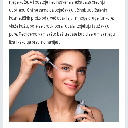
njege kože. Ali postoje i jedinstvena sredstva za srednju
upotrebu. Oni ne samo da pojačavaju učinak uobičajenih
kozmetičkih proizvoda, već obavljaju i mnoge druge funkcije:
vlaže kožu, bore se protiv bora i upala, izbjeljuju i sužavaju
pore. Reći ćemo vam zašto baš trebate kupiti serum za njegu
lica i kako ga pravilno nanijeti.