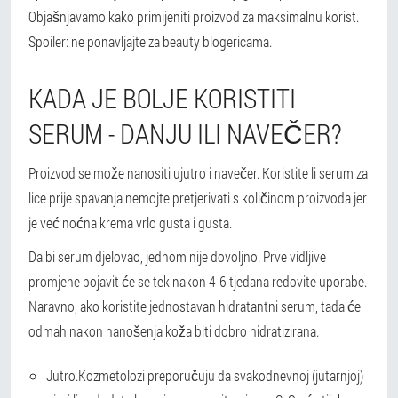
Objašnjavamo kako primijeniti proizvod za maksimalnu korist.
Spoiler: ne ponavljajte za beauty blogericama.
KADA JE BOLJE KORISTITI
SERUM - DANJU ILI NAVEČER?
Proizvod se može nanositi ujutro i navečer. Koristite li serum za
lice prije spavanja nemojte pretjerivati s količinom proizvoda jer
je već noćna krema vrlo gusta i gusta.
Da bi serum djelovao, jednom nije dovoljno. Prve vidljive
promjene pojavit će se tek nakon 4-6 tjedana redovite uporabe.
Naravno, ako koristite jednostavan hidratantni serum, tada će
odmah nakon nanošenja koža biti dobro hidratizirana.
Jutro.
Kozmetolozi preporučuju da svakodnevnoj (jutarnjoj)