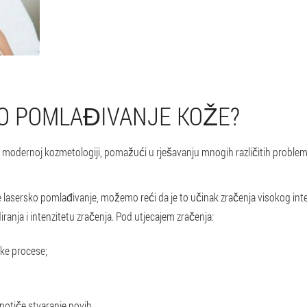
O POMLAĐIVANJE KOŽE?
u modernoj kozmetologiji, pomažući u rješavanju mnogih različitih problema
e lasersko pomlađivanje, možemo reći da je to učinak zračenja visokog inte
iranja i intenzitetu zračenja. Pod utjecajem zračenja:
čke procese;
 potiče stvaranje novih.