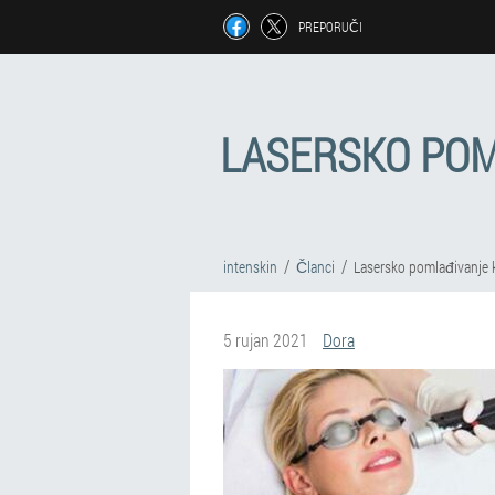
PREPORUČI
LASERSKO POM
intenskin
Članci
Lasersko pomlađivanje k
5 rujan 2021
Dora