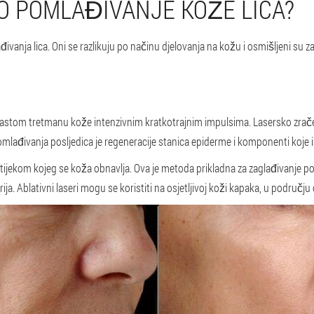
O POMLAĐIVANJE KOŽE LICA?
vanja lica. Oni se razlikuju po načinu djelovanja na kožu i osmišljeni su za
kastom tretmanu kože intenzivnim kratkotrajnim impulsima. Lasersko zrač
mlađivanja posljedica je regeneracije stanica epiderme i komponenti koje 
ijekom kojeg se koža obnavlja. Ova je metoda prikladna za zaglađivanje po
strija. Ablativni laseri mogu se koristiti na osjetljivoj koži kapaka, u područj