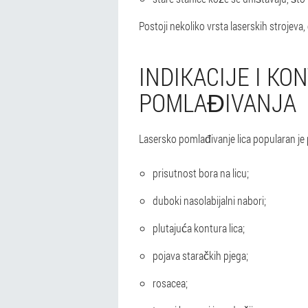
Postoji nekoliko vrsta laserskih strojeva,
INDIKACIJE I K
POMLAĐIVANJA
Lasersko pomlađivanje lica popularan je
prisutnost bora na licu;
duboki nasolabijalni nabori;
plutajuća kontura lica;
pojava staračkih pjega;
rosacea;