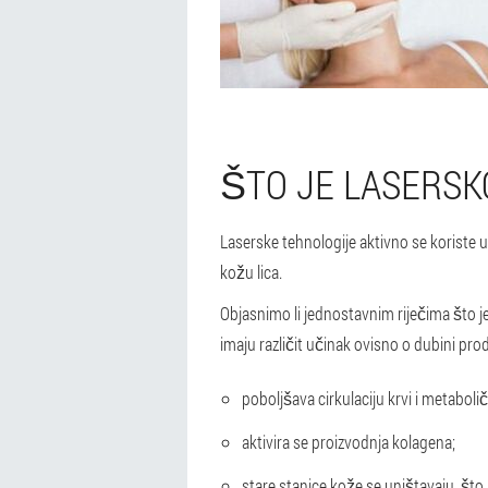
ŠTO JE LASERSK
Laserske tehnologije aktivno se koriste 
kožu lica.
Objasnimo li jednostavnim riječima što j
imaju različit učinak ovisno o dubini prod
poboljšava cirkulaciju krvi i metaboli
aktivira se proizvodnja kolagena;
stare stanice kože se uništavaju, što