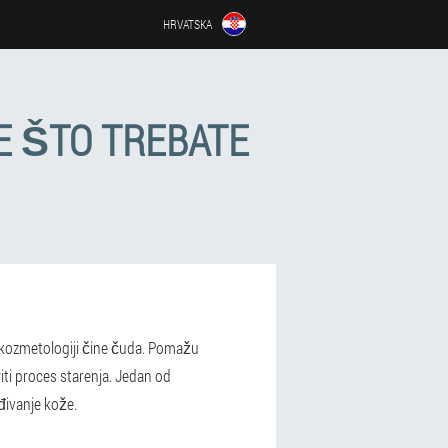
HRVATSKA
E ŠTO TREBATE
 kozmetologiji čine čuda. Pomažu
riti proces starenja. Jedan od
đivanje kože.