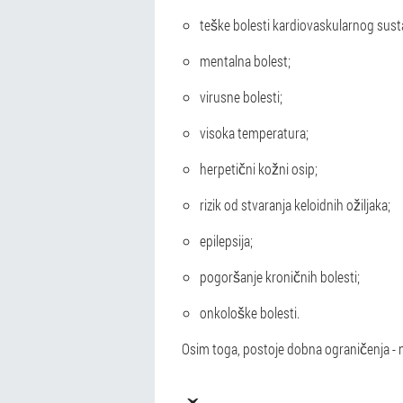
teške bolesti kardiovaskularnog sust
mentalna bolest;
virusne bolesti;
visoka temperatura;
herpetični kožni osip;
rizik od stvaranja keloidnih ožiljaka;
epilepsija;
pogoršanje kroničnih bolesti;
onkološke bolesti.
Osim toga, postoje dobna ograničenja - 