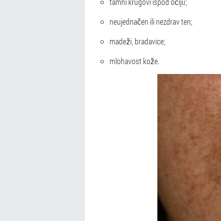
tamni krugovi ispod očiju;
neujednačen ili nezdrav ten;
madeži, bradavice;
mlohavost kože.