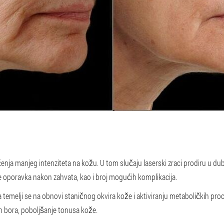
nja manjeg intenziteta na kožu. U tom slučaju laserski zraci prodiru u dubl
 oporavka nakon zahvata, kao i broj mogućih komplikacija.
 temelji se na obnovi staničnog okvira kože i aktiviranju metaboličkih pr
ih bora, poboljšanje tonusa kože.