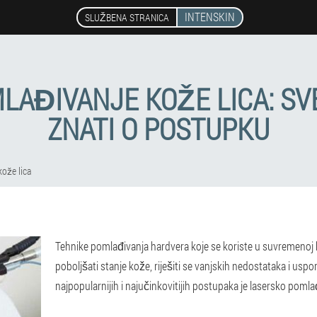
INTENSKIN
SLUŽBENA STRANICA
LAĐIVANJE KOŽE LICA: SV
ZNATI O POSTUPKU
ože lica
Tehnike pomlađivanja hardvera koje se koriste u suvremenoj
poboljšati stanje kože, riješiti se vanjskih nedostataka i uspo
najpopularnijih i najučinkovitijih postupaka je lasersko pomla