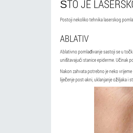
ŠTO JE LASERSK
Postoji nekoliko tehnika laserskog pomlađi
ABLATIV
Ablativno pomlađivanje sastoji se u toč
uništavajući stanice epiderme. Učinak po
Nakon zahvata potrebno je neko vrijeme t
liječenje post-akni, uklanjanje ožiljaka i 