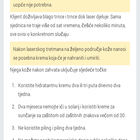
uopće nije potrebna.
Klijent doživljava blago trnce i trnce dok laser djeluje. Sama
sjednica ne traje više od sat vremena, češće nekoliko minuta,
sve ovisi o konkretnom slučaju.
Nakon laserskog tretmana na željeno područje kože nanosi
se posebna krema koja će je nahraniti i umiriti.
Njega kože nakon zahvata uključuje sljedeće točke:
Koristite hidratantnu kremu dva ili tri puta dnevno dva
tjedna.
Dva mjeseca nemojte ići u solarij i koristiti kreme za
sunčanje sa zaštitom od zaštitnih znakova većom od 30.
Ne koristite piling i piling dva tjedna.