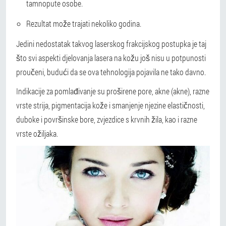
tamnopute osobe.
Rezultat može trajati nekoliko godina.
Jedini nedostatak takvog laserskog frakcijskog postupka je taj
što svi aspekti djelovanja lasera na kožu još nisu u potpunosti
proučeni, budući da se ova tehnologija pojavila ne tako davno.
Indikacije za pomlađivanje su proširene pore, akne (akne), razne
vrste strija, pigmentacija kože i smanjenje njezine elastičnosti,
duboke i površinske bore, zvjezdice s krvnih žila, kao i razne
vrste ožiljaka.