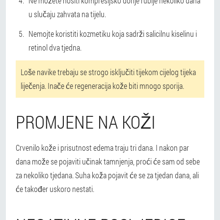
Ne možete nositi kompresijsko donje rublje nekoliko dana
u slučaju zahvata na tijelu.
Nemojte koristiti kozmetiku koja sadrži salicilnu kiselinu i
retinol dva tjedna.
Loše navike trebaju se strogo isključiti tijekom cijelog tijeka
liječenja. Inače će regeneracija kože biti mnogo sporija.
PROMJENE NA KOŽI
Crvenilo kože i prisutnost edema traju tri dana. I nakon par
dana može se pojaviti učinak tamnjenja, proći će sam od sebe
za nekoliko tjedana. Suha koža pojavit će se za tjedan dana, ali
će također uskoro nestati.