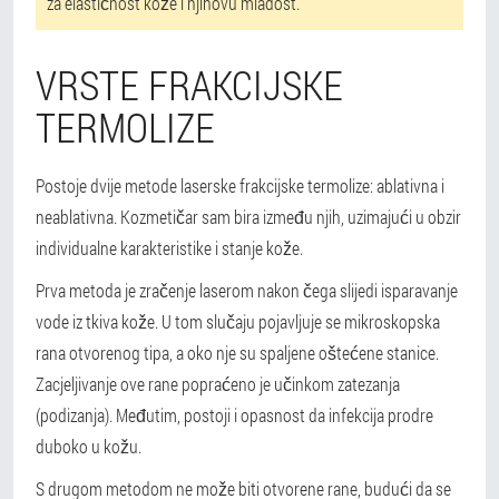
za elastičnost kože i njihovu mladost.
VRSTE FRAKCIJSKE
TERMOLIZE
Postoje dvije metode laserske frakcijske termolize: ablativna i
neablativna. Kozmetičar sam bira između njih, uzimajući u obzir
individualne karakteristike i stanje kože.
Prva metoda je zračenje laserom nakon čega slijedi isparavanje
vode iz tkiva kože. U tom slučaju pojavljuje se mikroskopska
rana otvorenog tipa, a oko nje su spaljene oštećene stanice.
Zacjeljivanje ove rane popraćeno je učinkom zatezanja
(podizanja). Međutim, postoji i opasnost da infekcija prodre
duboko u kožu.
S drugom metodom ne može biti otvorene rane, budući da se