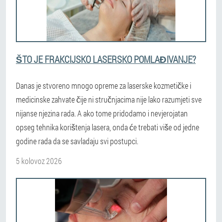
ŠTO JE FRAKCIJSKO LASERSKO POMLAĐIVANJE?
Danas je stvoreno mnogo opreme za laserske kozmetičke i
medicinske zahvate čije ni stručnjacima nije lako razumjeti sve
nijanse njezina rada. A ako tome pridodamo i nevjerojatan
opseg tehnika korištenja lasera, onda će trebati više od jedne
godine rada da se savladaju svi postupci.
5 kolovoz 2026