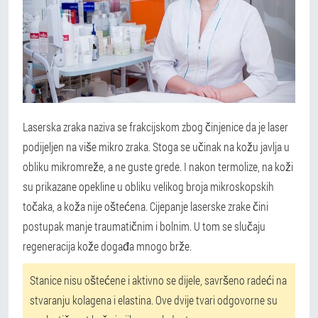
Laserska zraka naziva se frakcijskom zbog činjenice da je laser
podijeljen na više mikro zraka. Stoga se učinak na kožu javlja u
obliku mikromreže, a ne guste grede. I nakon termolize, na koži
su prikazane opekline u obliku velikog broja mikroskopskih
točaka, a koža nije oštećena. Cijepanje laserske zrake čini
postupak manje traumatičnim i bolnim. U tom se slučaju
regeneracija kože događa mnogo brže.
Stanice nisu oštećene i aktivno se dijele, savršeno radeći na
stvaranju kolagena i elastina. Ove dvije tvari odgovorne su