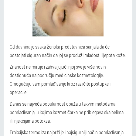
Od davnina je svaka ženska predstavnica sanjala da će
postojati siguran način da joj se produži mladost i ljepota kože.
Znanost ne miruje i zahvaljujući njoj sve je više novih
dostignuća na području medicinske kozmetologije.
Omogućuju vam pomlađivanje kroz različite postupke i
operacije.
Danas se najveća popularnost opaža u takvim metodama
pomlađivanja, u kojima kozmetičarka ne pribjegava skalpelima
ili injekcijama botoksa.
Frakcijska termoliza najbrži je i najsigurniji način pomlađivanja