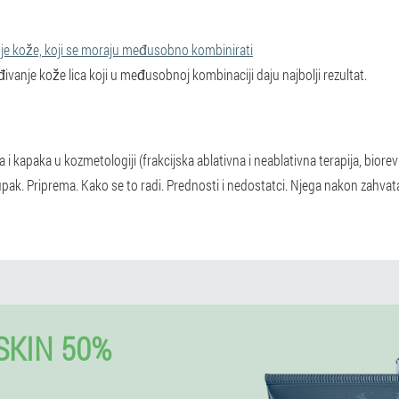
je kože, koji se moraju međusobno kombinirati
vanje kože lica koji u međusobnoj kombinaciji daju najbolji rezultat.
i kapaka u kozmetologiji (frakcijska ablativna i neablativna terapija, biorev
tupak. Priprema. Kako se to radi. Prednosti i nedostatci. Njega nakon zahva
SKIN 50%