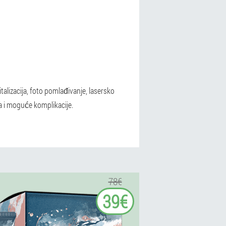
italizacija, foto pomlađivanje, lasersko
ta i moguće komplikacije.
78€
39€