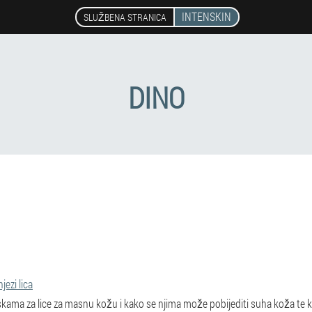
INTENSKIN
SLUŽBENA STRANICA
DINO
jezi lica
maskama za lice za masnu kožu i kako se njima može pobijediti suha koža te