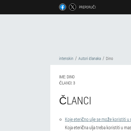
PREPORUČI
intenskin
Autori članaka
Dino
IME:
DINO
ČLANCI:
3
ČLANCI
Koje eterično ulje se može koristiti u n
Koja eterična ulja treba koristiti u 