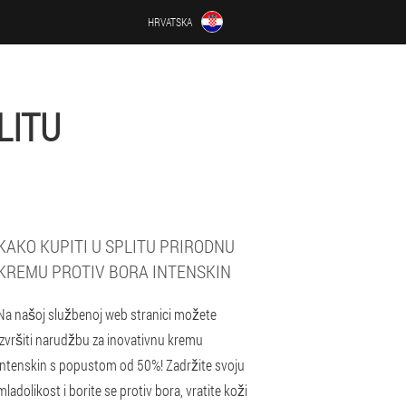
HRVATSKA
LITU
KAKO KUPITI U SPLITU PRIRODNU
KREMU PROTIV BORA INTENSKIN
Na našoj službenoj web stranici možete
izvršiti narudžbu za inovativnu kremu
intenskin s popustom od 50%! Zadržite svoju
mladolikost i borite se protiv bora, vratite koži