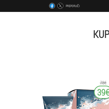
PREPORUČI
KUP
78€
39