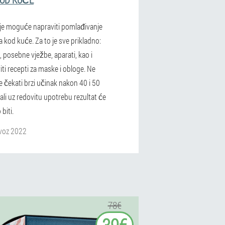
je moguće napraviti pomlađivanje
a kod kuće. Za to je sve prikladno:
 posebne vježbe, aparati, kao i
ti recepti za maske i obloge. Ne
se čekati brzi učinak nakon 40 i 50
ali uz redovitu upotrebu rezultat će
biti.
voz 2022
78€