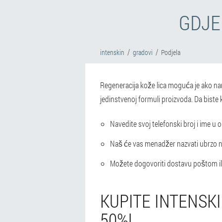
GDJE
intenskin
gradovi
Podjela
Regeneracija kože lica moguća je ako nan
jedinstvenoj formuli proizvoda. Da biste k
Navedite svoj telefonski broj i ime 
Naš će vas menadžer nazvati ubrzo na
Možete dogovoriti dostavu poštom ili
KUPITE INTENSK
50%!