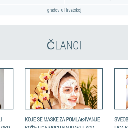
gradovi u Hrvatskoj
ČLANCI
I
KOJE SE MASKE ZA POMLAĐIVANJE
SVEOB
 OKO
KOŽE LICA MOGU NAPRAVITI KOD
LICA 