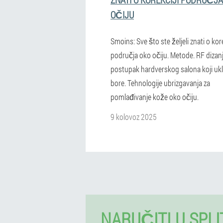
OČIJU
Smoins: Sve što ste željeli znati o kore
područja oko očiju. Metode. RF dizanj
postupak hardverskog salona koji ukl
bore. Tehnologije ubrizgavanja za
pomlađivanje kože oko očiju.
9 kolovoz 2025
NARUČITI U SPLI