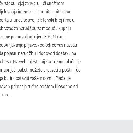
čvrstoću i sjaj zahvaljujući snažnom
djelovanju intenskin. Ispunite upitnik na
portalu, unesite svoj telefonski broj i ime u
obrazac za narudžbu za moguću kupnju
kreme po povoljnoj cijeni 39€. Nakon
popunjavanja prijave, voditelj će vas nazvati
da pojasni narudžbu i dogovori dostavu na
adresu. Na web mjestu nije potrebno plaćanje
unaprijed, paket možete preuzeti u pošti ili će
ga kurir dostaviti vašem domu. Plaćanje
nakon primanja ručno poštom ili osobno od
kurira.