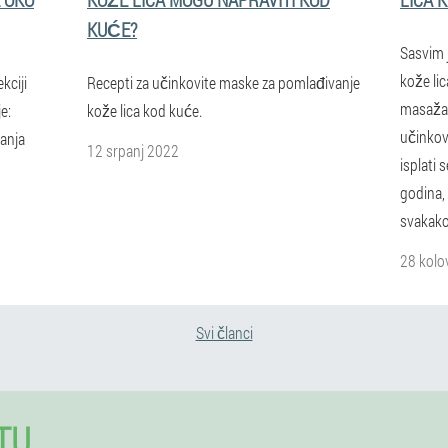
KUĆE?
Sasvim 
kože lic
kciji
Recepti za učinkovite maske za pomlađivanje
masaža,
e:
kože lica kod kuće.
učinkovi
anja
12 srpanj 2022
isplati 
godina, 
svakako 
28 kolo
Svi članci
TU