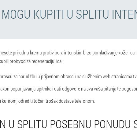
 MOGU KUPITI U SPLITU INTE
esete prirodnu kremu protiv bora intenskin, brzo pomlađivanje kože lica i 
upili proizvod za regeneraciju lica:
u obrascu za narudžbu u prijavnom obrascu na službenim web stranicama tv
kon popunjavanja upitnika i dati odgovore na sva vaša pitanja te odgovorit
 kurirom, odrediti točan trošak dostave telefonom.
IN U SPLITU POSEBNU PONUDU