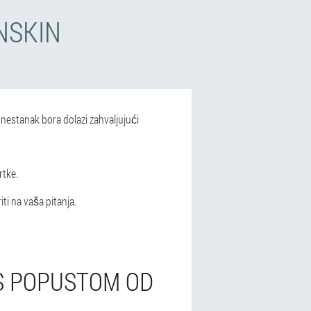
NSKIN
nestanak bora dolazi zahvaljujući
rtke.
i na vaša pitanja.
 S POPUSTOM OD