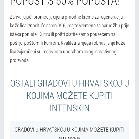
POPUST S 50% POPUSTA!
Zahvaljujući promociji, cijena prirodne kreme za regeneraciju
kože lica iznosit će samo 39€, imajte vremena za narudžbu prije
isteka ponude. Kuriru ili pošti platite samo pouzećem na
pošiljci poštom ili kurirom. Kvalitetna njega i obnavljanje kože
lica zajamčeni su redovnom uporabom ovog inovativnog
proizvoda!
OSTALI GRADOVI U HRVATSKOJ U
KOJIMA MOŽETE KUPITI
INTENSKIN
GRADOVI U HRVATSKOJ U KOJIMA MOŽETE KUPITI
INTENSKIN