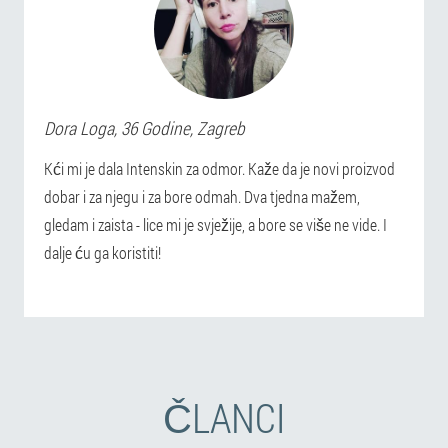
Dora
Loga
, 36 Godine,
Zagreb
Kći mi je dala Intenskin za odmor. Kaže da je novi proizvod
dobar i za njegu i za bore odmah. Dva tjedna mažem,
gledam i zaista - lice mi je svježije, a bore se više ne vide. I
dalje ću ga koristiti!
ČLANCI