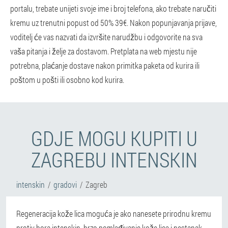
portalu, trebate unijeti svoje ime i broj telefona, ako trebate naručiti
kremu uz trenutni popust od 50% 39€. Nakon popunjavanja prijave,
voditelj će vas nazvati da izvršite narudžbu i odgovorite na sva
vaša pitanja i želje za dostavom. Pretplata na web mjestu nije
potrebna, plaćanje dostave nakon primitka paketa od kurira ili
poštom u pošti ili osobno kod kurira.
GDJE MOGU KUPITI U
ZAGREBU INTENSKIN
intenskin
gradovi
Zagreb
Regeneracija kože lica moguća je ako nanesete prirodnu kremu
protiv bora intenskin, brzo pomlađivanje kože lica i nestanak