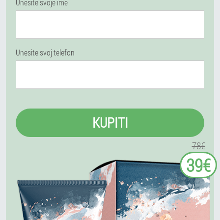
Unesite svoje ime
Unesite svoj telefon
KUPITI
78€
39€