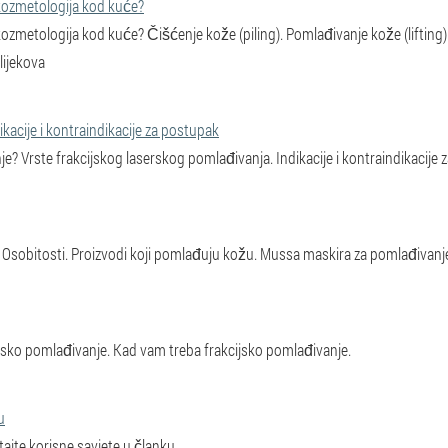
kozmetologija kod kuće?
zmetologija kod kuće? Čišćenje kože (piling). Pomlađivanje kože (lifting).
lijekova
kacije i kontraindikacije za postupak
je? Vrste frakcijskog laserskog pomlađivanja. Indikacije i kontraindikacije 
 Osobitosti. Proizvodi koji pomlađuju kožu. Mussa maskira za pomlađivanje 
ijsko pomlađivanje. Kad vam treba frakcijsko pomlađivanje.
u
ajte korisne savjete u članku.