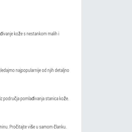
lađivanje kože s nestankom malih i
edajmo najpopularnije od njih detaljno
 iz područja pomlađivanja stanica kože.
ninu. Pročitajte više u samom članku.