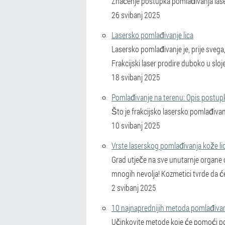
Značenje postupka pomlađivanja laser
26 svibanj 2025
Lasersko pomlađivanje lica
Lasersko pomlađivanje je, prije svega
Frakcijski laser prodire duboko u sloj
18 svibanj 2025
Pomlađivanje na terenu: Opis postup
Što je frakcijsko lasersko pomlađiva
10 svibanj 2025
Vrste laserskog pomlađivanja kože lic
Grad utječe na sve unutarnje organe o
mnogih nevolja! Kozmetici tvrde da će b
2 svibanj 2025
10 najnaprednijih metoda pomlađiva
Učinkovite metode koje će pomoći pom