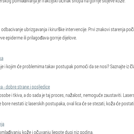
skog pomlađivanja je frakcijski učinak snopa na gornje slojeve kože.
, odbacivanje ubrizgavanja i kirurške intervencije. Prvi znakovi starenja p
eve epiderme ili prilagođava gornje dijelove.
ka
nje i kojim će problemima takav postupak pomoći da se nosi? Saznajte iz č
a - dobre strane i posljedice
sobe i tkiva, a do sada je taj proces, nažalost, nemoguće zaustaviti. Lase
ore nestati iz laserskih postupaka, oval lica će se stezati, koža će postati 
nja
lađivanju kože i očuvanju ljepote dugi niz godina.