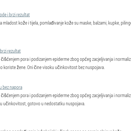
de i brzi rezultat
 za mladost kože i tijela, pomlađivanje kože su maske, balzami, kupke, pili
rzi rezultat
čišćenjem pora i podizanjem epiderme zbog općeg zacjeljivanja i normaliz
o koriste žene. Oni čine visoku učinkovitost bez nuspojava.
cu bez napora
čišćenjem pora i podizanjem epiderme zbog općeg zacjeljivanja i normaliz
ku učinkovitost, gotovo u nedostatku nuspojava.