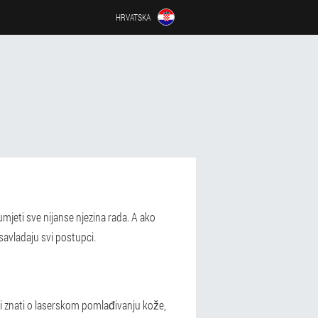
HRVATSKA
mjeti sve nijanse njezina rada. A ako
savladaju svi postupci.
li znati o laserskom pomlađivanju kože,