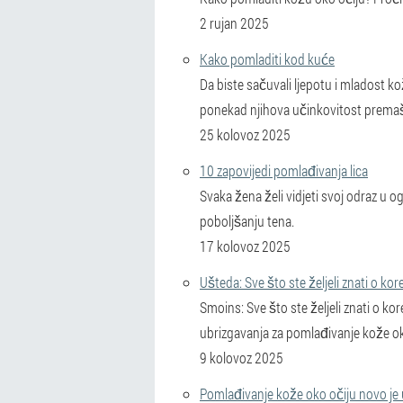
2 rujan 2025
Kako pomladiti kod kuće
Da biste sačuvali ljepotu i mladost k
ponekad njihova učinkovitost premaš
25 kolovoz 2025
10 zapovijedi pomlađivanja lica
Svaka žena želi vidjeti svoj odraz u 
poboljšanju tena.
17 kolovoz 2025
Ušteda: Sve što ste željeli znati o kor
Smoins: Sve što ste željeli znati o ko
ubrizgavanja za pomlađivanje kože ok
9 kolovoz 2025
Pomlađivanje kože oko očiju novo je