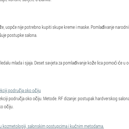
ože, uopće nije potrebno kupiti skupe kreme i maske. Pomlađivanje narodnim
uje postupke salona.
ogledalu mlada i sjaja. Deset savjeta za pomlađivanje kože lica pomoći će u 
ekciji područja oko očiju
rekciji područja oko očiju. Metode. RF dizanje: postupak hardverskog salona
o očiju.
 u kozmetologiji, salonskim postupcima i kućnim metodama.