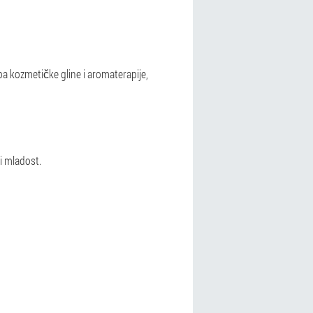
ba kozmetičke gline i aromaterapije,
i mladost.