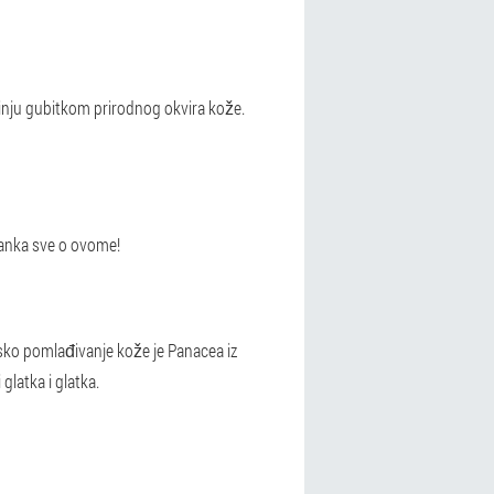
očinju gubitkom prirodnog okvira kože.
lanka sve o ovome!
rsko pomlađivanje kože je Panacea iz
glatka i glatka.