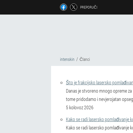
PREPORUČI
intenskin
Članci
Što je frakcijsko lasersko pomlađivan
Danas je stvoreno mnogo opreme za las
tome pridodamo i nevjerojatan opseg t
5 kolovoz 2026
Kako se radi lasersko pomlađivanje 
Kako se radi lasersko pomlađivanje ko