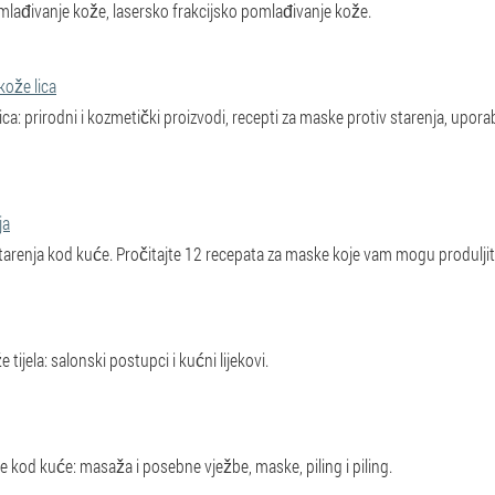
mlađivanje kože, lasersko frakcijsko pomlađivanje kože.
kože lica
ca: prirodni i kozmetički proizvodi, recepti za maske protiv starenja, upora
ja
starenja kod kuće. Pročitajte 12 recepata za maske koje vam mogu produljit
tijela: salonski postupci i kućni lijekovi.
kod kuće: masaža i posebne vježbe, maske, piling i piling.