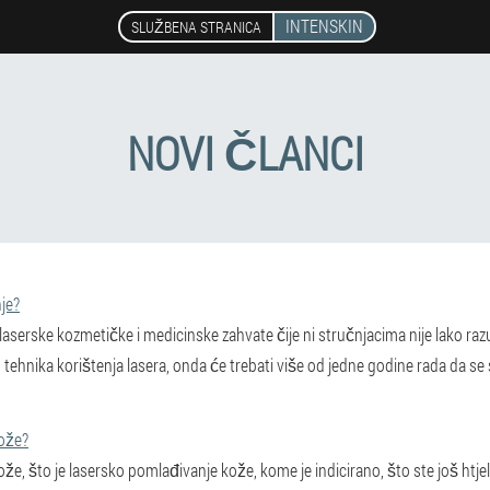
INTENSKIN
SLUŽBENA STRANICA
NOVI ČLANCI
je?
erske kozmetičke i medicinske zahvate čije ni stručnjacima nije lako razu
ehnika korištenja lasera, onda će trebati više od jedne godine rada da se 
kože?
že, što je lasersko pomlađivanje kože, kome je indicirano, što ste još htje