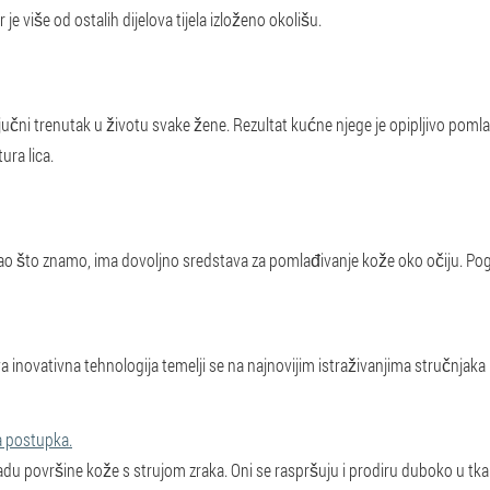
 je više od ostalih dijelova tijela izloženo okolišu.
ključni trenutak u životu svake žene. Rezultat kućne njege je opipljivo pom
ura lica.
o što znamo, ima dovoljno sredstava za pomlađivanje kože oko očiju. Pogl
a inovativna tehnologija temelji se na najnovijim istraživanjima stručnjaka
a postupka.
du površine kože s strujom zraka. Oni se raspršuju i prodiru duboko u tka