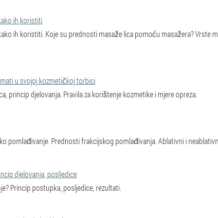
ako ih koristiti
 kako ih koristiti. Koje su prednosti masaže lica pomoću masažera? Vrste mas
imati u svojoj kozmetičkoj torbici
, princip djelovanja. Pravila za korištenje kozmetike i mjere opreza.
ijsko pomlađivanje. Prednosti frakcijskog pomlađivanja. Ablativni i neablativ
ncip djelovanja, posljedice
e? Princip postupka, posljedice, rezultati.